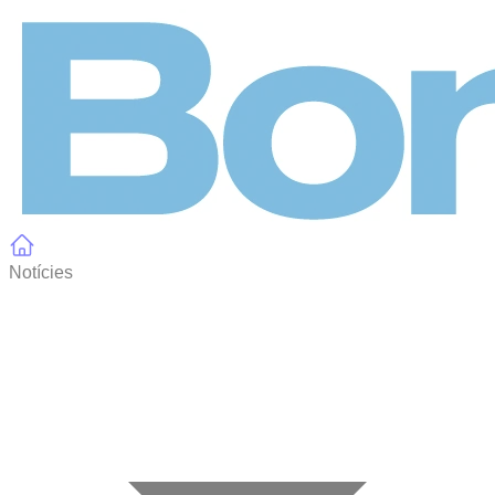
Panell de gestió de galetes
Notícies