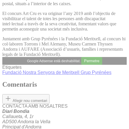
postal, situats a l’interior de les caixes.
El concurs Art Cru es va originar l’any 2019 amb l’objectiu de
visibilitzar el talent de totes les persones amb discapacitat
intel·lectual a través de la seva creativitat, fomentant valors que
permetin aconseguir una societat més inclusiva.
Juntament amb Grup Pyrénées i la Fundació Meritxell, al concurs hi
col·laboren Torrons i Mel Alemany, Museu Carmen Thyssen
Andorra i AUFARE (Associació d’usuaris, famílies i representants
legals de la Fundació Meritxell).
Permetre
Google Adsense està deshabilitat.
Etiquetes
Fundació Nostra Senyora de Meritxell
Grup Pyrénées
Comentaris
Afegir nou comentari
CONTACTA AMB NOSALTRES
Diari Bondia
Callaueta, 4, 1r
AD500 Andorra la Vella
Principat d'Andorra