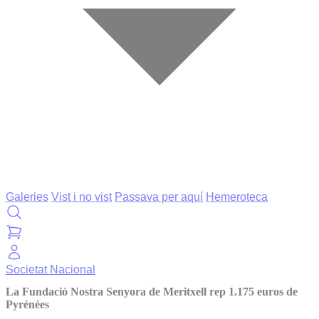
Galeries
Vist i no vist
Passava per aquí
Hemeroteca
Societat
Nacional
La Fundació Nostra Senyora de Meritxell rep 1.175 euros de
Pyrénées