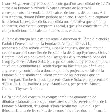
Grans Magatzems Pyrénées ha fet entrega d’un xec solidari de 1.175
euros a la Fundació Privada Nostra Senyora de Meritxell
corresponents a la venda de 235 caixes de torrons del concurs Art
Cru Andorra, durant l’últim període nadalenc. L’acció, que enguany
ha celebrat la seva 7a edició, consolida una iniciativa que combina
solidaritat, creativitat i compromís social, i que s’ha convertit en una
cita ja tradicional del calendari de les dues entitats.
A l’acte d’entrega han estat presents la directora de l’àrea d’atenció a
l’adult i l’envelliment de la Fundació, Anna Jiménez, i la
responsable dels serveis diürns, Rosa Manyoses, que han rebut el
xec de mans del conseller de Presidència del Grup Pyrénées, Octavi
Bardera, i del cap de Gestió de Categories d’Alimentació Seca del
Grup Pyrénées, Albert Sabí. Els representants de Pyrénées han posat
en valor la continuïtat i el sentit d’aquesta iniciativa solidària, que
any rere any contribueix a donar suport als projectes socials de la
Fundació i a visibilitzar el talent creatiu de les persones que en
formen part. També han estat presents Carme Solà, en representació
d’AUFARE, i Charline Bony i Martí Pons, per part del Museu
Carmen Thyssen Andorra.
La 7a edició del concurs ha comptat amb una quarantena de
dibuixos elaborats per les persones ateses en els serveis diürns de la
Fundació Meritxell, dels quals s’han escollit tres. Un d’ells per
il·lustrar la tapa de les caixes de torrons i els altres dos, en forma de