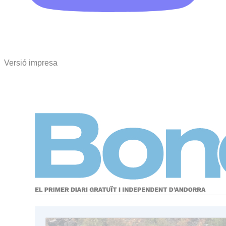
Versió impresa