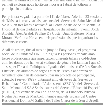
treballar la utilització de la música com una eina d'inclusió social que
permeti explorar nous horitzons i posar a l'abast de tothom la
participació artística.
Per primera vegada, i a partir de l'11 de febrer, s'oferiran 23 sessions
de 'Música i creativitat' als pacients dels Serveis de Salut Mental del
SAAS, en tres àrees d'actuació: al Centre de dia de Salut Mental, a
l'hospital de dia d'adults i a l'hospital de dia infantil i juvenil. Jordi
Albelda, Àlex Arajol, Pauline Da Costa, Unai Gutiérrez, Marta
Morán i Verònica Pérez seran els professionals que impartiran les
diferents sessions.
A tall de resum, fins al mes de juny de l’any passat, el programa
social de la Fundació ONCA dirigit a les persones treballa amb
tretze professionals que imparteixen diferents tallers a col·lectius
com les dones que han estat víctimes de gènere i/o familiar i que són
ateses per l'àrea de Polítiques d'Igualtat del ministeri d'Afers Socials
i Justícia; els alumnes de segons curs de l'escola andorrana de
batxillerat que han de desenvolupar un projecte de participació,
actuació i servei (PAS) juntament amb els joves del Servei de
Rehabilitació Comunitària d'Adolescents (SRCA), dels Serveis de
Salut Mental del SAAS; els usuaris del Servei d'Educació Especial
(EDES), del centre de dia i de Xeridell, de la Fundació Privada
Nostra Senyora de Meritxell, i també amb els usuaris del Centre
Residencial DomusVi Salita i del Taller Claror de la Seu d'Urgell.