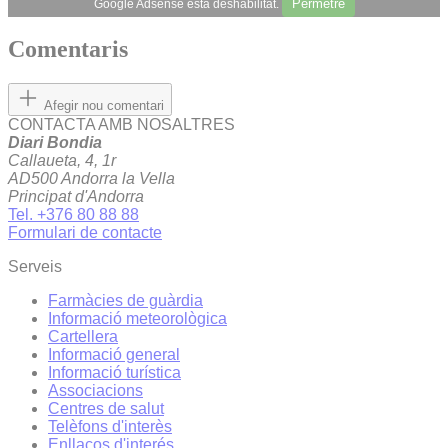
Permetre
Google Adsense està deshabilitat.
Comentaris
Afegir nou comentari
CONTACTA AMB NOSALTRES
Diari Bondia
Callaueta, 4, 1r
AD500 Andorra la Vella
Principat d'Andorra
Tel. +376 80 88 88
Formulari de contacte
Serveis
Farmàcies de guàrdia
Informació meteorològica
Cartellera
Informació general
Informació turística
Associacions
Centres de salut
Telèfons d'interès
Enllaços d'interés