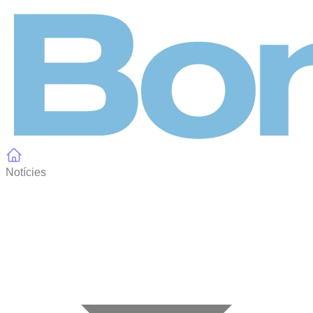
Panell de gestió de galetes
Notícies