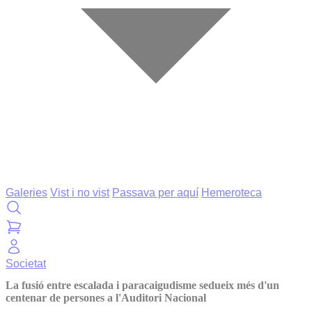
Galeries
Vist i no vist
Passava per aquí
Hemeroteca
Societat
La fusió entre escalada i paracaigudisme sedueix més d'un
centenar de persones a l'Auditori Nacional