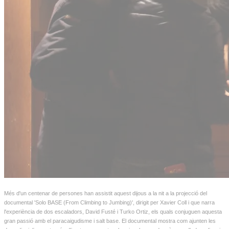
Més d'un centenar de persones han assistit aquest dijous a la nit a la projecció del
documental 'Solo BASE (From Climbing to Jumbing)', dirigit per Xavier Coll i que narra
l'experiència de dos escaladors, David Fusté i Turko Ortiz, els quals conjuguen aquesta
gran passió amb el paracaigudisme i salt base. El documental mostra com ajunten les