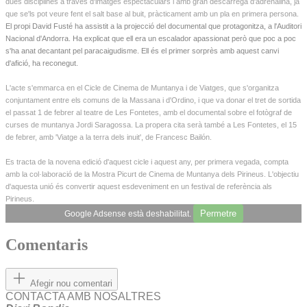
dues disciplines a través d'imatges espectaculars i amb gran descàrrega d'adrenalina, ja
que se'ls pot veure fent el salt base al buit, pràcticament amb un pla en primera persona.
El propi David Fusté ha assistit a la projecció del documental que protagonitza, a l'Auditori
Nacional d'Andorra. Ha explicat que ell era un escalador apassionat però que poc a poc
s'ha anat decantant pel paracaigudisme. Ell és el primer sorprès amb aquest canvi
d'afició, ha reconegut.
L'acte s'emmarca en el Cicle de Cinema de Muntanya i de Viatges, que s'organitza
conjuntament entre els comuns de la Massana i d'Ordino, i que va donar el tret de sortida
el passat 1 de febrer al teatre de Les Fontetes, amb el documental sobre el fotògraf de
curses de muntanya Jordi Saragossa. La propera cita serà també a Les Fontetes, el 15
de febrer, amb 'Viatge a la terra dels inuit', de Francesc Bailón.
Es tracta de la novena edició d'aquest cicle i aquest any, per primera vegada, compta
amb la col·laboració de la Mostra Picurt de Cinema de Muntanya dels Pirineus. L'objectiu
d'aquesta unió és convertir aquest esdeveniment en un festival de referència als
Pirineus.
Permetre
Google Adsense està deshabilitat.
Comentaris
Afegir nou comentari
CONTACTA AMB NOSALTRES