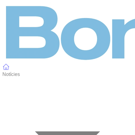
Panell de gestió de galetes
Notícies