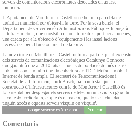
serveis de comunicacions electròniques detectades en aquest
municipi.
L’Ajuntament de Montferrer i Castellbó cedirà una parcel·la de
titularitat municipal per ubicar-hi la torre. Per la seva banda, el
Departament de Governació i Administracions Públiques finançarà
la infraestructura, que consistirà en una torre de suport per a antenes,
una caseta per a la ubicació d’equipaments i les instal·lacions
necessàries per al funcionament de la torre.
La nova torre de Montferrer i Castellbó forma part del pla d’extensió
dels serveis de comunicacions electròniques Catalunya Connecta,
que garantirà que al 2010 tots els nuclis de població de més de 50
habitants com a mínim tinguin cobertura de TDT, telefonia mòbil i
Internet de banda ampla. El secretari de Telecomunicacions i
Societat de la Informació, Jordi Bosch, ha manifestat que 'la
construcció d’infraestructures com la de Montferrer i Castellbó és
fonamental per desplegar els serveis de telecomunicacions i garantir
la cohesió territorial o, el que és el mateix, que tots els ciutadans
tinguin accés a aquests serveis visquin on visquin'.
Permetre
Google Adsense està deshabilitat.
Comentaris