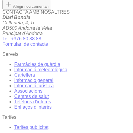
Afegir nou comentari
CONTACTA AMB NOSALTRES
Diari Bondia
Callaueta, 4, 1r
AD500 Andorra la Vella
Principat d'Andorra
Tel. +376 80 88 88
Formulari de contacte
Serveis
Farmàcies de guàrdia
Informació meteorològica
Cartellera
Informació general
Informació turística
Associacions
Centres de salut
Telèfons d'interès
Enllaços d'interés
Tarifes
Tarifes publicitat