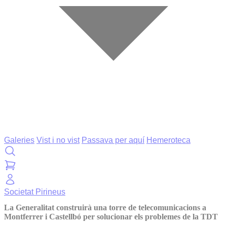
Galeries
Vist i no vist
Passava per aquí
Hemeroteca
Societat
Pirineus
La Generalitat construirà una torre de telecomunicacions a
Montferrer i Castellbó per solucionar els problemes de la TDT