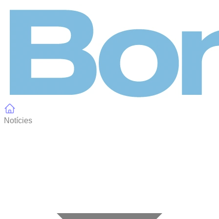
Panell de gestió de galetes
Notícies