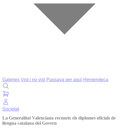
Galeries
Vist i no vist
Passava per aquí
Hemeroteca
Societat
La Generalitat Valenciana reconeix els diplomes oficials de
llengua catalana del Govern