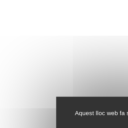
Aquest lloc web fa s