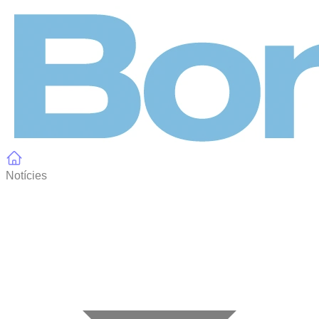
Panell de gestió de galetes
Notícies