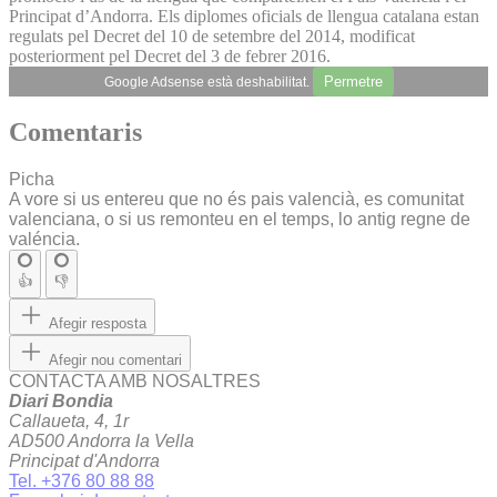
Principat d’Andorra. Els diplomes oficials de llengua catalana estan
regulats pel Decret del 10 de setembre del 2014, modificat
posteriorment pel Decret del 3 de febrer 2016.
Permetre
Google Adsense està deshabilitat.
Comentaris
Picha
A vore si us entereu que no és pais valencià, es comunitat
valenciana, o si us remonteu en el temps, lo antig regne de
valéncia.
👍
👎
Afegir resposta
Afegir nou comentari
CONTACTA AMB NOSALTRES
Diari Bondia
Callaueta, 4, 1r
AD500 Andorra la Vella
Principat d'Andorra
Tel. +376 80 88 88