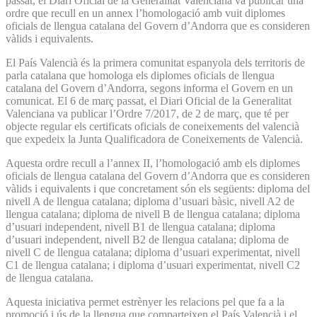
passat, el Diari Oficial de la Generalitat Valenciana va publicar una
ordre que recull en un annex l’homologació amb vuit diplomes
oficials de llengua catalana del Govern d’Andorra que es consideren
vàlids i equivalents.
El País Valencià és la primera comunitat espanyola dels territoris de
parla catalana que homologa els diplomes oficials de llengua
catalana del Govern d’Andorra, segons informa el Govern en un
comunicat. El 6 de març passat, el Diari Oficial de la Generalitat
Valenciana va publicar l’Ordre 7/2017, de 2 de març, que té per
objecte regular els certificats oficials de coneixements del valencià
que expedeix la Junta Qualificadora de Coneixements de Valencià.
Aquesta ordre recull a l’annex II, l’homologació amb els diplomes
oficials de llengua catalana del Govern d’Andorra que es consideren
vàlids i equivalents i que concretament són els següents: diploma del
nivell A de llengua catalana; diploma d’usuari bàsic, nivell A2 de
llengua catalana; diploma de nivell B de llengua catalana; diploma
d’usuari independent, nivell B1 de llengua catalana; diploma
d’usuari independent, nivell B2 de llengua catalana; diploma de
nivell C de llengua catalana; diploma d’usuari experimentat, nivell
C1 de llengua catalana; i diploma d’usuari experimentat, nivell C2
de llengua catalana.
Aquesta iniciativa permet estrènyer les relacions pel que fa a la
promoció i ús de la llengua que comparteixen el País Valencià i el