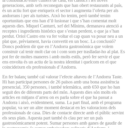
la combinació entre cuiners de casa, els clàssics i les noves
generacions, amb xefs reconeguts que han obert restaurants al país,
és un actiu fort que enriqueix el sector i augmenta l’oferta per als
andorrans i per als turistes. Això ho tenim, però també tenim
oportunitats que ens han d’il·lusionar i que s’han comentat molt
aquests dies. Miquel Canturri, xef del Mínims, demanava atenció a
receptes i ingredients històrics que s’estan perdent, o que ja s’han
perdut. Oriol Castro ens va fer voltar el cap quan va posar neu a un
plat que, prèviament, havia convertit en un bosc. La conclusió?
Doncs podríem dir que en l’Andorra gastronòmica que volem
construir cal tenir molt clar on i com som per traslladar-ho al plat. Es
pot fer de moltes maneres i amb molts estils, però fer servir el que
ens envolta és un actiu de la nostra identitat i quelcom en el que
coincideixen els professionals d’Andorra.
En fer balanç també cal valorar l’efecte altaveu de l’Andorra Taste.
Hi han participat persones de 26 països amb una bona assistència
presencial, 350 persones, i també telemàtica, amb 650 que ho han
seguit des de diferents parts del món. Aquests dies són molts els
articles en mitjans d’arreu on es parla sobre el que ha passat a
Andorra i això, evidentment, suma. La part final, amb el programa
popular, va ser un altre moment destacat en les valoracions dels
professionals de casa. Dies de contacte directe amb el públic servint
els seus plats. Aquesta part també és clau per ser un país
gastronòmicament potent. Sumar persones amb ganes de gaudir de