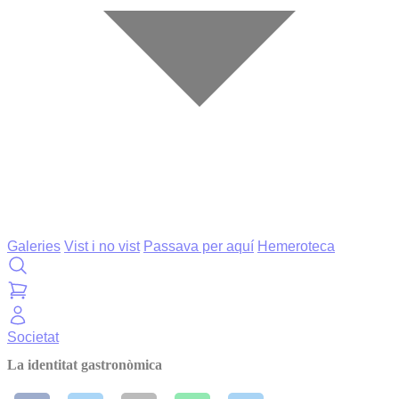
Galeries
Vist i no vist
Passava per aquí
Hemeroteca
Societat
La identitat gastronòmica