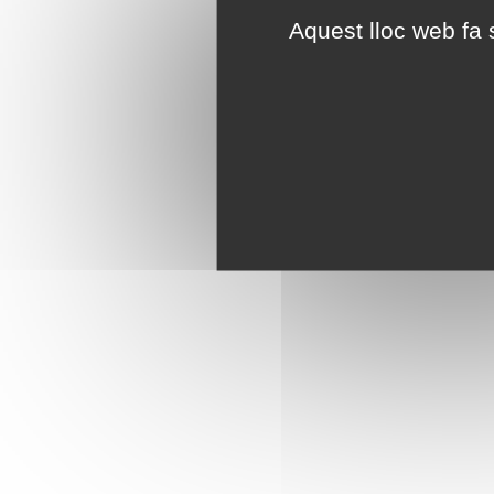
Aquest lloc web fa s