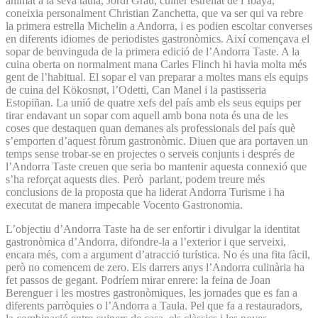
animat a la seva taula, Jordi Grau, cuiner estrellat de l’Ibaya,
coneixia personalment Christian Zanchetta, que va ser qui va rebre
la primera estrella Michelin a Andorra, i es podien escoltar converses
en diferents idiomes de periodistes gastronòmics. Així començava el
sopar de benvinguda de la primera edició de l’Andorra Taste. A la
cuina oberta on normalment mana Carles Flinch hi havia molta més
gent de l’habitual. El sopar el van preparar a moltes mans els equips
de cuina del Kökosnøt, l’Odetti, Can Manel i la pastisseria
Estopiñan. La unió de quatre xefs del país amb els seus equips per
tirar endavant un sopar com aquell amb bona nota és una de les
coses que destaquen quan demanes als professionals del país què
s’emporten d’aquest fòrum gastronòmic. Diuen que ara portaven un
temps sense trobar-se en projectes o serveis conjunts i després de
l’Andorra Taste creuen que seria bo mantenir aquesta connexió que
s’ha reforçat aquests dies. Però parlant, podem treure més
conclusions de la proposta que ha liderat Andorra Turisme i ha
executat de manera impecable Vocento Gastronomia.
L’objectiu d’Andorra Taste ha de ser enfortir i divulgar la identitat
gastronòmica d’Andorra, difondre-la a l’exterior i que serveixi,
encara més, com a argument d’atracció turística. No és una fita fàcil,
però no comencem de zero. Els darrers anys l’Andorra culinària ha
fet passos de gegant. Podríem mirar enrere: la feina de Joan
Berenguer i les mostres gastronòmiques, les jornades que es fan a
diferents parròquies o l’Andorra a Taula. Pel que fa a restauradors,