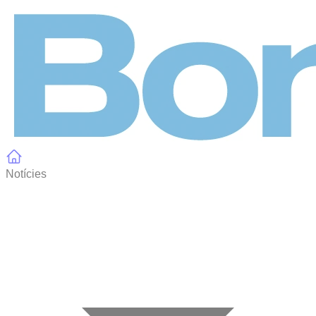
Panell de gestió de galetes
Notícies