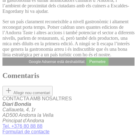
la gastronomia és sumar ambaixadors culinaris d’Andorra, i
l’ambient de proximitat dels ciutadans amb els cuiners a Escaldes-
Engordany hi va ajudar.
Ser un país clarament reconeixible a nivell gastronòmic i altament
reconegut porta temps. Potser caldran unes quantes edicions de
l’Andorra Taste i altres accions i també potenciar el sector a diferents
nivells, parlem de restaurants, sí, però també dels productors, una
mica més diluïts en la primera edició. A ningú se li escapa l’interès
que genera la gastronomia arreu i és indiscutible que és una bona
línia estratègica per a un país turístic com ho és el nostre.
Permetre
Google Adsense està deshabilitat.
Comentaris
Afegir nou comentari
CONTACTA AMB NOSALTRES
Diari Bondia
Callaueta, 4, 1r
AD500 Andorra la Vella
Principat d'Andorra
Tel. +376 80 88 88
Formulari de contacte