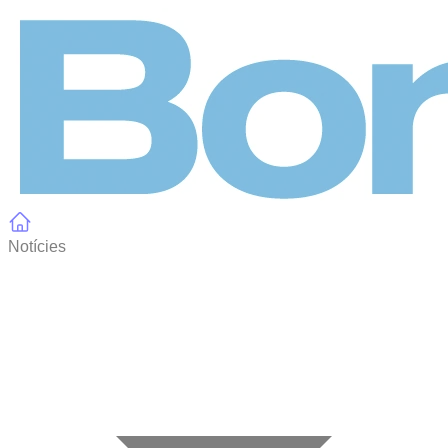
Panell de gestió de galetes
Notícies