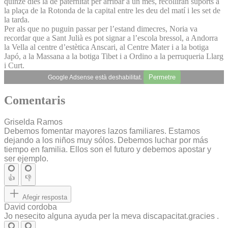
quinze dies la de paternitat per arribar a un mes, recolliran suports a
la plaça de la Rotonda de la capital entre les deu del matí i les set de
la tarda.
Per als que no puguin passar per l’estand dimecres, Noria va
recordar que a Sant Julià es pot signar a l’escola bressol, a Andorra
la Vella al centre d’estètica Anscari, al Centre Mater i a la botiga
Japó, a la Massana a la botiga Tibet i a Ordino a la perruqueria Llarg
i Curt.
Permetre
Google Adsense està deshabilitat.
Comentaris
Griselda Ramos
Debemos fomentar mayores lazos familiares. Estamos
dejando a los niños muy sólos. Debemos luchar por más
tiempo en familia. Ellos son el futuro y debemos apostar y
ser ejemplo.
👍
👎
Afegir resposta
David cordoba
Jo nesecito alguna ayuda per la meva discapacitat.gracies .