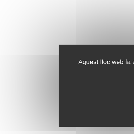
Aquest lloc web fa s