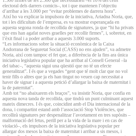
1.500 firmes de les 2.500 que necessitarien –el 10% del cens
electoral dels darrers comicis–, tot i que mantenen l’objectiu
d’arribar a les 3.000 per “evitar problemes de darrera hora”.
Així ho va explicar la impulsora de la iniciativa, Ariadna Noria, que,
tot i les dificultats de l’empresa, es va mostrar esperançada en
aquesta segona ronda de recollida de signatures, ja que “hi ha privats
que ens han agafat noves graelles per recollir firmes”, i, sobretot, en
l’èxit final i a poder arribar a aquests 3.000 suports.
“Les informacions sobre la situació econòmica de la Caixa
Andorrana de Seguretat Social (CASS) no ens ajuden”, va admetre
Noria, així com tampoc el fet que, a diferència de la fins ara única
iniciativa legislativa popular que ha arribat al Consell General –la
del tabac–, “aquesta sigui una qüestió que no té un efecte
generalitzat”. I és que a vegades “gent que té molt clar que no vol
tenir fills o altres que ja els han tingut no veuen cap necessitat a
haver de signar i a aquesta petició d’allargar la baixa de maternitat i
la de paternitat”.
Amb tot “no abaixarem els braços”, va insistir Noria, que confia en
aquesta nova tanda de recollida, que tindrà un punt culminant aquest
mateix dimecres. I és que, coincidint amb el Dia internacional de la
dona, i compartint estand amb l’associació Stop Violències, que
recollirà signatures per despenalitzar l’avortament en tres supòsits –
malformació del fetus, perill per a la vida de la mare i en cas de
violació–, els impulsors de la iniciativa legislativa popular per
allargar dos mesos la baixa de maternitat i arribar a sis mesos, i