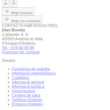
👍
👎
Afegir resposta
Afegir nou comentari
CONTACTA AMB NOSALTRES
Diari Bondia
Callaueta, 4, 1r
AD500 Andorra la Vella
Principat d'Andorra
Tel. +376 80 88 88
Formulari de contacte
Serveis
Farmàcies de guàrdia
Informació meteorològica
Cartellera
Informació general
Informació turística
Associacions
Centres de salut
Telèfons d'interès
Enllaços d'interés