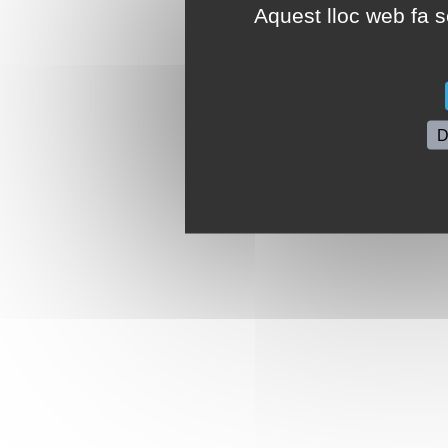
Aquest lloc web fa se
D