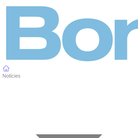
Panell de gestió de galetes
Notícies