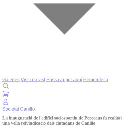
Galeries
Vist i no vist
Passava per aquí
Hemeroteca
Societat
Canillo
La inauguració de l'edifici sociosportiu de Perecaus fa realitat
una vella reivindicació dels ciutadans de Canillo