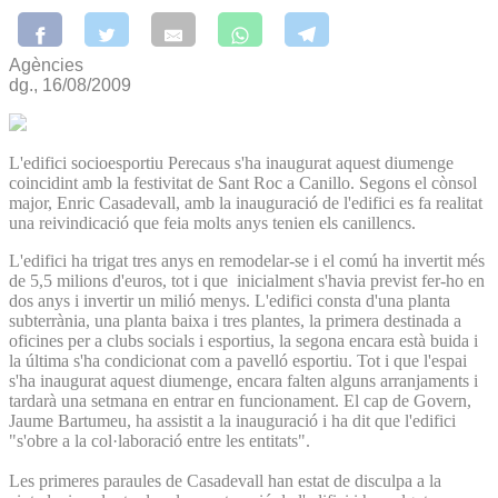
Agències
dg., 16/08/2009
L'edifici socioesportiu Perecaus s'ha inaugurat aquest diumenge
coincidint amb la festivitat de Sant Roc a Canillo. Segons el cònsol
major, Enric Casadevall, amb la inauguració de l'edifici es fa realitat
una reivindicació que feia molts anys tenien els canillencs.
L'edifici ha trigat tres anys en remodelar-se i el comú ha invertit més
de 5,5 milions d'euros, tot i que inicialment s'havia previst fer-ho en
dos anys i invertir un milió menys. L'edifici consta d'una planta
subterrània, una planta baixa i tres plantes, la primera destinada a
oficines per a clubs socials i esportius, la segona encara està buida i
la última s'ha condicionat com a pavelló esportiu. Tot i que l'espai
s'ha inaugurat aquest diumenge, encara falten alguns arranjaments i
tardarà una setmana en entrar en funcionament. El cap de Govern,
Jaume Bartumeu, ha assistit a la inauguració i ha dit que l'edifici
"s'obre a la col·laboració entre les entitats".
Les primeres paraules de Casadevall han estat de disculpa a la