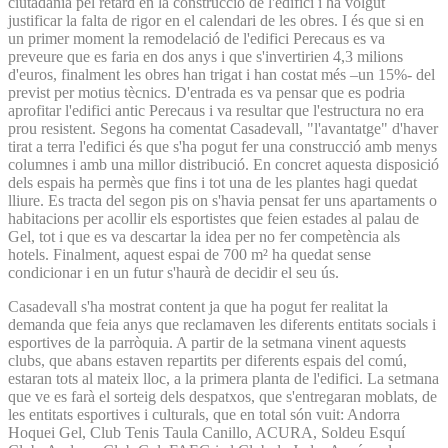
ciutadania pel retard en la construcció de l'edifici i ha volgut
justificar la falta de rigor en el calendari de les obres. I és que si en
un primer moment la remodelació de l'edifici Perecaus es va
preveure que es faria en dos anys i que s'invertirien 4,3 milions
d'euros, finalment les obres han trigat i han costat més –un 15%- del
previst per motius tècnics. D'entrada es va pensar que es podria
aprofitar l'edifici antic Perecaus i va resultar que l'estructura no era
prou resistent. Segons ha comentat Casadevall, "l'avantatge" d'haver
tirat a terra l'edifici és que s'ha pogut fer una construcció amb menys
columnes i amb una millor distribució. En concret aquesta disposició
dels espais ha permès que fins i tot una de les plantes hagi quedat
lliure. Es tracta del segon pis on s'havia pensat fer uns apartaments o
habitacions per acollir els esportistes que feien estades al palau de
Gel, tot i que es va descartar la idea per no fer competència als
hotels. Finalment, aquest espai de 700 m² ha quedat sense
condicionar i en un futur s'haurà de decidir el seu ús.
Casadevall s'ha mostrat content ja que ha pogut fer realitat la
demanda que feia anys que reclamaven les diferents entitats socials i
esportives de la parròquia. A partir de la setmana vinent aquests
clubs, que abans estaven repartits per diferents espais del comú,
estaran tots al mateix lloc, a la primera planta de l'edifici. La setmana
que ve es farà el sorteig dels despatxos, que s'entregaran moblats, de
les entitats esportives i culturals, que en total són vuit: Andorra
Hoquei Gel, Club Tenis Taula Canillo, ACURA, Soldeu Esquí