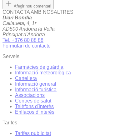
Afegir nou comentari
CONTACTA AMB NOSALTRES
Diari Bondia
Callaueta, 4, 1r
AD500 Andorra la Vella
Principat d'Andorra
Tel. +376 80 88 88
Formulari de contacte
Serveis
Farmàcies de guàrdia
Informació meteorològica
Cartellera
Informació general
Informació turística
Associacions
Centres de salut
Telèfons d'interès
Enllaços d'interés
Tarifes
Tarifes publicitat