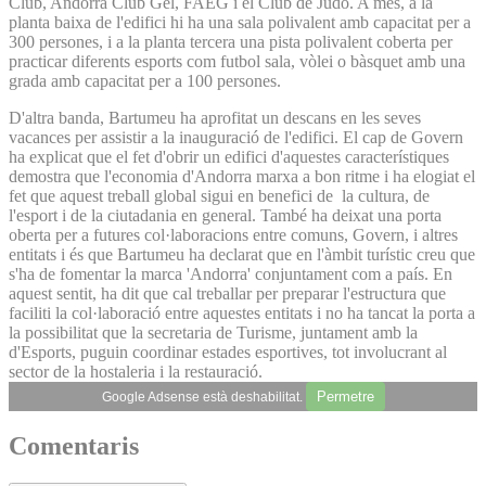
Club, Andorra Club Gel, FAEG i el Club de Judo. A més, a la
planta baixa de l'edifici hi ha una sala polivalent amb capacitat per a
300 persones, i a la planta tercera una pista polivalent coberta per
practicar diferents esports com futbol sala, vòlei o bàsquet amb una
grada amb capacitat per a 100 persones.
D'altra banda, Bartumeu ha aprofitat un descans en les seves
vacances per assistir a la inauguració de l'edifici. El cap de Govern
ha explicat que el fet d'obrir un edifici d'aquestes característiques
demostra que l'economia d'Andorra marxa a bon ritme i ha elogiat el
fet que aquest treball global sigui en benefici de la cultura, de
l'esport i de la ciutadania en general. També ha deixat una porta
oberta per a futures col·laboracions entre comuns, Govern, i altres
entitats i és que Bartumeu ha declarat que en l'àmbit turístic creu que
s'ha de fomentar la marca 'Andorra' conjuntament com a país. En
aquest sentit, ha dit que cal treballar per preparar l'estructura que
faciliti la col·laboració entre aquestes entitats i no ha tancat la porta a
la possibilitat que la secretaria de Turisme, juntament amb la
d'Esports, puguin coordinar estades esportives, tot involucrant al
sector de la hostaleria i la restauració.
Permetre
Google Adsense està deshabilitat.
Comentaris