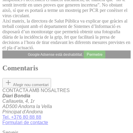
sentit invertir en unes proves que generen incertesa”. No obstant
això, sí que es portarà a terme un mostreig per PCR per conèixer el
virus circulant.
Així mateix, la directora de Salut Pública va explicar que gràcies al
treball conjunt amb el departament de Sistemes d’Informació es
disposarà d’un monitoratge que permetrà obtenir una fotografia
diària de la incidència de la grip, fet que facilitarà la presa de
decisions a l’hora de tirar endavant les diferents mesures previstes en
el pla d’actuació.
Permetre
Google Adsense està deshabilitat.
Comentaris
Afegir nou comentari
CONTACTA AMB NOSALTRES
Diari Bondia
Callaueta, 4, 1r
AD500 Andorra la Vella
Principat d'Andorra
Tel. +376 80 88 88
Formulari de contacte
Serveis