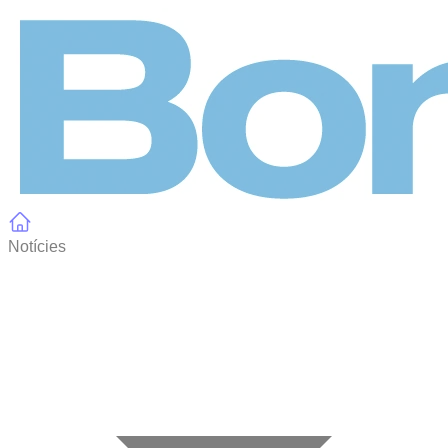
Panell de gestió de galetes
Notícies