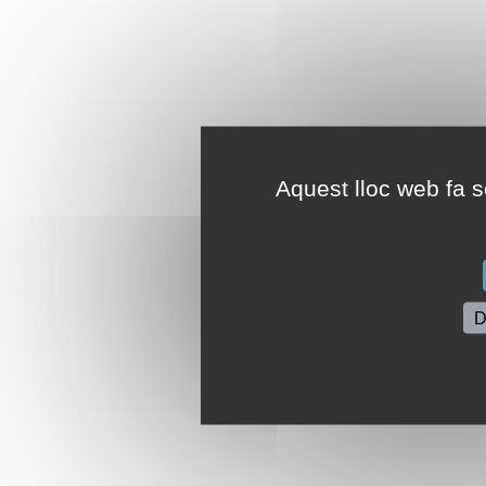
Aquest lloc web fa se
D