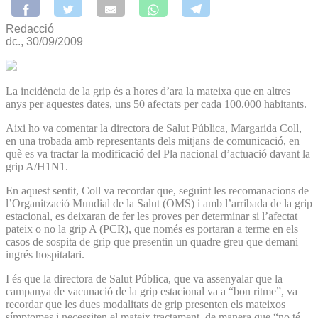
Redacció
dc., 30/09/2009
La incidència de la grip és a hores d’ara la mateixa que en altres
anys per aquestes dates, uns 50 afectats per cada 100.000 habitants.
Aixi ho va comentar la directora de Salut Pública, Margarida Coll,
en una trobada amb representants dels mitjans de comunicació, en
què es va tractar la modificació del Pla nacional d’actuació davant la
grip A/H1N1.
En aquest sentit, Coll va recordar que, seguint les recomanacions de
l’Organització Mundial de la Salut (OMS) i amb l’arribada de la grip
estacional, es deixaran de fer les proves per determinar si l’afectat
pateix o no la grip A (PCR), que només es portaran a terme en els
casos de sospita de grip que presentin un quadre greu que demani
ingrés hospitalari.
I és que la directora de Salut Pública, que va assenyalar que la
campanya de vacunació de la grip estacional va a “bon ritme”, va
recordar que les dues modalitats de grip presenten els mateixos
símptomes i necessiten el mateix tractament, de manera que “no té