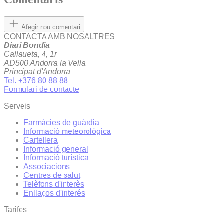
Afegir nou comentari
CONTACTA AMB NOSALTRES
Diari Bondia
Callaueta, 4, 1r
AD500 Andorra la Vella
Principat d'Andorra
Tel. +376 80 88 88
Formulari de contacte
Serveis
Farmàcies de guàrdia
Informació meteorològica
Cartellera
Informació general
Informació turística
Associacions
Centres de salut
Telèfons d'interès
Enllaços d'interés
Tarifes