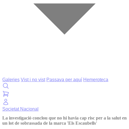
Galeries
Vist i no vist
Passava per aquí
Hemeroteca
Societat
Nacional
La investigació conclou que no hi havia cap risc per a la salut en
un lot de sobrassada de la marca 'Els Escaubells'