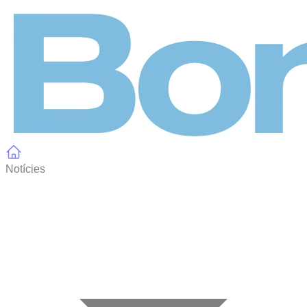
Panell de gestió de galetes
Notícies