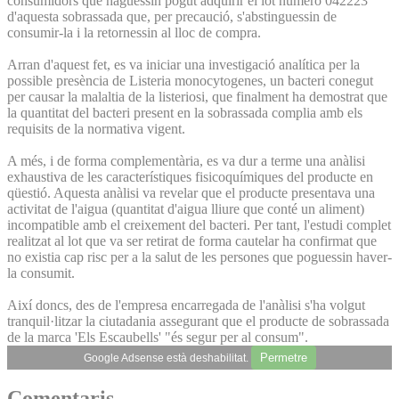
consumidors que haguessin pogut adquirir el lot número 042223
d'aquesta sobrassada que, per precaució, s'abstinguessin de
consumir-la i la retornessin al lloc de compra.
Arran d'aquest fet, es va iniciar una investigació analítica per la
possible presència de Listeria monocytogenes, un bacteri conegut
per causar la malaltia de la listeriosi, que finalment ha demostrat que
la quantitat del bacteri present en la sobrassada complia amb els
requisits de la normativa vigent.
A més, i de forma complementària, es va dur a terme una anàlisi
exhaustiva de les característiques fisicoquímiques del producte en
qüestió. Aquesta anàlisi va revelar que el producte presentava una
activitat de l'aigua (quantitat d'aigua lliure que conté un aliment)
incompatible amb el creixement del bacteri. Per tant, l'estudi complet
realitzat al lot que va ser retirat de forma cautelar ha confirmat que
no existia cap risc per a la salut de les persones que poguessin haver-
la consumit.
Així doncs, des de l'empresa encarregada de l'anàlisi s'ha volgut
tranquil·litzar la ciutadania assegurant que el producte de sobrassada
de la marca 'Els Escaubells' "és segur per al consum".
Permetre
Google Adsense està deshabilitat.
Comentaris