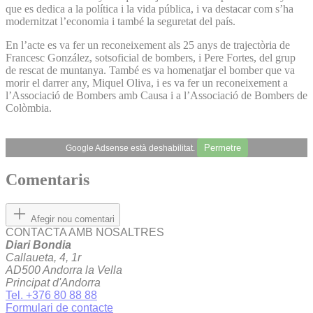
que es dedica a la política i la vida pública, i va destacar com s’ha
modernitzat l’economia i també la seguretat del país.
En l’acte es va fer un reconeixement als 25 anys de trajectòria de
Francesc González, sotsoficial de bombers, i Pere Fortes, del grup
de rescat de muntanya. També es va homenatjar el bomber que va
morir el darrer any, Miquel Oliva, i es va fer un reconeixement a
l’Associació de Bombers amb Causa i a l’Associació de Bombers de
Colòmbia.
Permetre
Google Adsense està deshabilitat.
Comentaris
Afegir nou comentari
CONTACTA AMB NOSALTRES
Diari Bondia
Callaueta, 4, 1r
AD500 Andorra la Vella
Principat d'Andorra
Tel. +376 80 88 88
Formulari de contacte