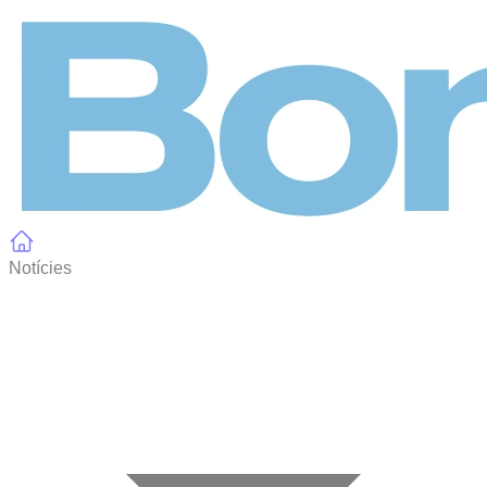
Panell de gestió de galetes
Notícies