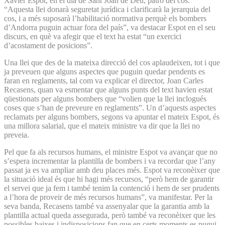
Xavier Espot, en el dia de Sant Joan de Déu, patró del cos.
“Aquesta llei donarà seguretat jurídica i clarificarà la jerarquia del
cos, i a més suposarà l’habilitació normativa perquè els bombers
d’Andorra puguin actuar fora del país”, va destacar Espot en el seu
discurs, en què va afegir que el text ha estat “un exercici
d’acostament de posicions”.
Una llei que des de la mateixa direcció del cos aplaudeixen, tot i que
ja preveuen que alguns aspectes que puguin quedar pendents es
faran en reglaments, tal com va explicar el director, Joan Carles
Recasens, quan va esmentar que alguns punts del text havien estat
qüestionats per alguns bombers que “volien que la llei inclogués
coses que s’han de preveure en reglaments”. Un d’aquests aspectes
reclamats per alguns bombers, segons va apuntar el mateix Espot, és
una millora salarial, que el mateix ministre va dir que la llei no
preveia.
Pel que fa als recursos humans, el ministre Espot va avançar que no
s’espera incrementar la plantilla de bombers i va recordar que l’any
passat ja es va ampliar amb deu places més. Espot va reconèixer que
la situació ideal és que hi hagi més recursos, “però hem de garantir
el servei que ja fem i també tenim la contenció i hem de ser prudents
a l’hora de proveir de més recursos humans”, va manifestar. Per la
seva banda, Recasens també va assenyalar que la garantia amb la
plantilla actual queda assegurada, però també va reconèixer que les
possibles baixes i indisposicions fan que en certs moments es pugui