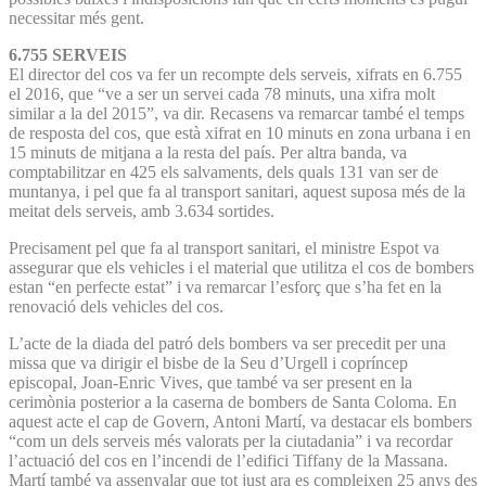
necessitar més gent.
6.755 SERVEIS
El director del cos va fer un recompte dels serveis, xifrats en 6.755
el 2016, que “ve a ser un servei cada 78 minuts, una xifra molt
similar a la del 2015”, va dir. Recasens va remarcar també el temps
de resposta del cos, que està xifrat en 10 minuts en zona urbana i en
15 minuts de mitjana a la resta del país. Per altra banda, va
comptabilitzar en 425 els salvaments, dels quals 131 van ser de
muntanya, i pel que fa al transport sanitari, aquest suposa més de la
meitat dels serveis, amb 3.634 sortides.
Precisament pel que fa al transport sanitari, el ministre Espot va
assegurar que els vehicles i el material que utilitza el cos de bombers
estan “en perfecte estat” i va remarcar l’esforç que s’ha fet en la
renovació dels vehicles del cos.
L’acte de la diada del patró dels bombers va ser precedit per una
missa que va dirigir el bisbe de la Seu d’Urgell i copríncep
episcopal, Joan-Enric Vives, que també va ser present en la
cerimònia posterior a la caserna de bombers de Santa Coloma. En
aquest acte el cap de Govern, Antoni Martí, va destacar els bombers
“com un dels serveis més valorats per la ciutadania” i va recordar
l’actuació del cos en l’incendi de l’edifici Tiffany de la Massana.
Martí també va assenyalar que tot just ara es compleixen 25 anys des