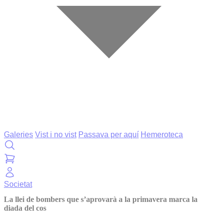
Galeries
Vist i no vist
Passava per aquí
Hemeroteca
Societat
La llei de bombers que s’aprovarà a la primavera marca la
diada del cos