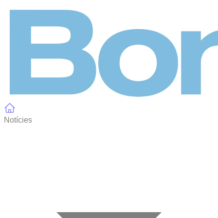
Panell de gestió de galetes
Notícies