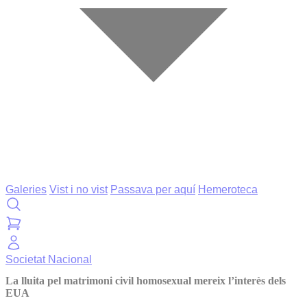
Galeries
Vist i no vist
Passava per aquí
Hemeroteca
Societat
Nacional
La lluita pel matrimoni civil homosexual mereix l’interès dels
EUA