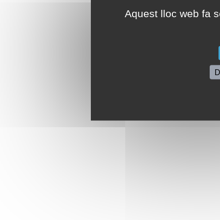
Aquest lloc web fa se
D