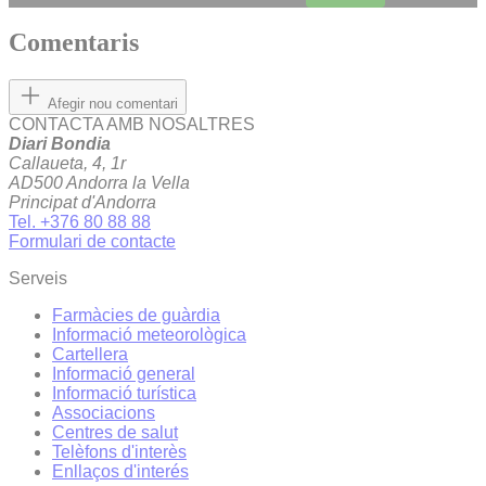
Comentaris
Afegir nou comentari
CONTACTA AMB NOSALTRES
Diari Bondia
Callaueta, 4, 1r
AD500 Andorra la Vella
Principat d'Andorra
Tel. +376 80 88 88
Formulari de contacte
Serveis
Farmàcies de guàrdia
Informació meteorològica
Cartellera
Informació general
Informació turística
Associacions
Centres de salut
Telèfons d'interès
Enllaços d'interés