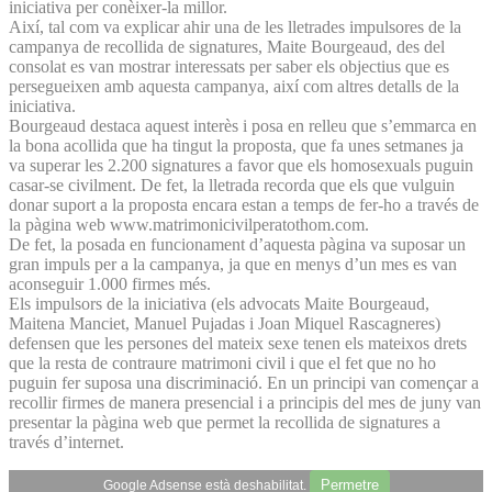
iniciativa per conèixer-la millor.
Així, tal com va explicar ahir una de les lletrades impulsores de la
campanya de recollida de signatures, Maite Bourgeaud, des del
consolat es van mostrar interessats per saber els objectius que es
persegueixen amb aquesta campanya, així com altres detalls de la
iniciativa.
Bourgeaud destaca aquest interès i posa en relleu que s’emmarca en
la bona acollida que ha tingut la proposta, que fa unes setmanes ja
va superar les 2.200 signatures a favor que els homosexuals puguin
casar-se civilment. De fet, la lletrada recorda que els que vulguin
donar suport a la proposta encara estan a temps de fer-ho a través de
la pàgina web www.matrimonicivilperatothom.com.
De fet, la posada en funcionament d’aquesta pàgina va suposar un
gran impuls per a la campanya, ja que en menys d’un mes es van
aconseguir 1.000 firmes més.
Els impulsors de la iniciativa (els advocats Maite Bourgeaud,
Maitena Manciet, Manuel Pujadas i Joan Miquel Rascagneres)
defensen que les persones del mateix sexe tenen els mateixos drets
que la resta de contraure matrimoni civil i que el fet que no ho
puguin fer suposa una discriminació. En un principi van començar a
recollir firmes de manera presencial i a principis del mes de juny van
presentar la pàgina web que permet la recollida de signatures a
través d’internet.
Permetre
Google Adsense està deshabilitat.