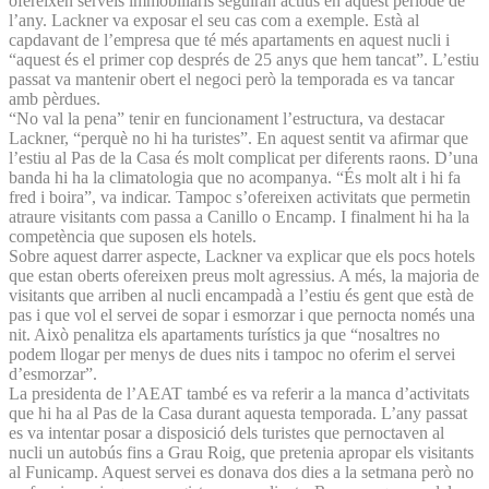
ofereixen serveis immobiliaris seguiran actius en aquest període de
l’any. Lackner va exposar el seu cas com a exemple. Està al
capdavant de l’empresa que té més apartaments en aquest nucli i
“aquest és el primer cop després de 25 anys que hem tancat”. L’estiu
passat va mantenir obert el negoci però la temporada es va tancar
amb pèrdues.
“No val la pena” tenir en funcionament l’estructura, va destacar
Lackner, “perquè no hi ha turistes”. En aquest sentit va afirmar que
l’estiu al Pas de la Casa és molt complicat per diferents raons. D’una
banda hi ha la climatologia que no acompanya. “És molt alt i hi fa
fred i boira”, va indicar. Tampoc s’ofereixen activitats que permetin
atraure visitants com passa a Canillo o Encamp. I finalment hi ha la
competència que suposen els hotels.
Sobre aquest darrer aspecte, Lackner va explicar que els pocs hotels
que estan oberts ofereixen preus molt agressius. A més, la majoria de
visitants que arriben al nucli encampadà a l’estiu és gent que està de
pas i que vol el servei de sopar i esmorzar i que pernocta només una
nit. Això penalitza els apartaments turístics ja que “nosaltres no
podem llogar per menys de dues nits i tampoc no oferim el servei
d’esmorzar”.
La presidenta de l’AEAT també es va referir a la manca d’activitats
que hi ha al Pas de la Casa durant aquesta temporada. L’any passat
es va intentar posar a disposició dels turistes que pernoctaven al
nucli un autobús fins a Grau Roig, que pretenia apropar els visitants
al Funicamp. Aquest servei es donava dos dies a la setmana però no