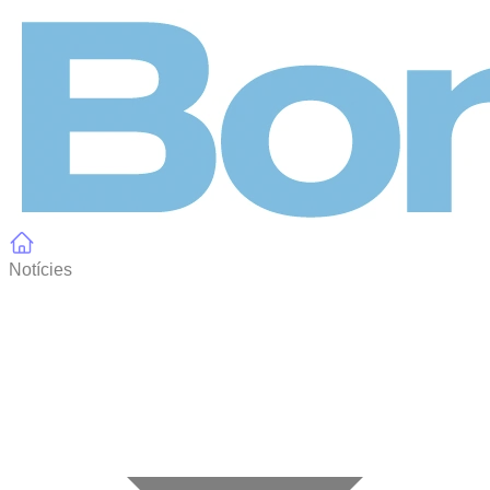
Panell de gestió de galetes
Notícies