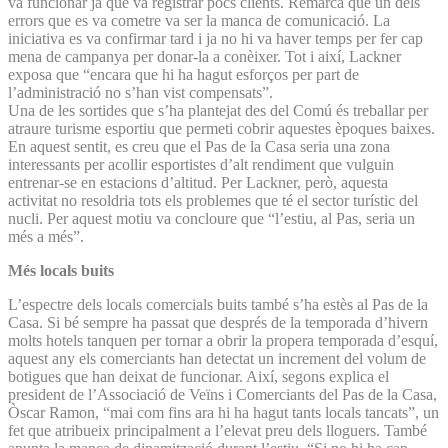
va funcionar ja que va registrar pocs clients. Remarca que un dels
errors que es va cometre va ser la manca de comunicació. La
iniciativa es va confirmar tard i ja no hi va haver temps per fer cap
mena de campanya per donar-la a conèixer. Tot i així, Lackner
exposa que “encara que hi ha hagut esforços per part de
l’administració no s’han vist compensats”.
Una de les sortides que s’ha plantejat des del Comú és treballar per
atraure turisme esportiu que permeti cobrir aquestes èpoques baixes.
En aquest sentit, es creu que el Pas de la Casa seria una zona
interessants per acollir esportistes d’alt rendiment que vulguin
entrenar-se en estacions d’altitud. Per Lackner, però, aquesta
activitat no resoldria tots els problemes que té el sector turístic del
nucli. Per aquest motiu va concloure que “l’estiu, al Pas, seria un
més a més”.
Més locals buits
L’espectre dels locals comercials buits també s’ha estès al Pas de la
Casa. Si bé sempre ha passat que després de la temporada d’hivern
molts hotels tanquen per tornar a obrir la propera temporada d’esquí,
aquest any els comerciants han detectat un increment del volum de
botigues que han deixat de funcionar. Així, segons explica el
president de l’Associació de Veïns i Comerciants del Pas de la Casa,
Òscar Ramon, “mai com fins ara hi ha hagut tants locals tancats”, un
fet que atribueix principalment a l’elevat preu dels lloguers. També