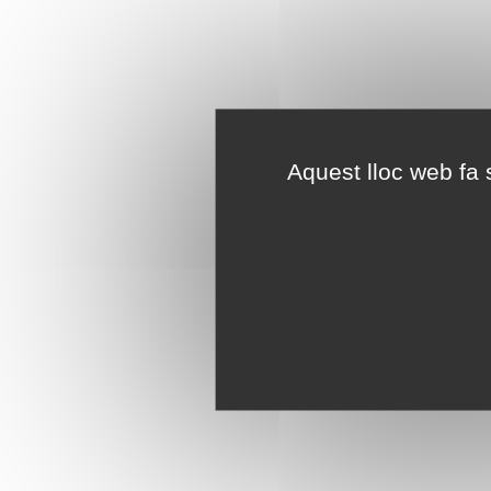
Aquest lloc web fa s