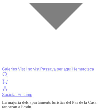
Galeries
Vist i no vist
Passava per aquí
Hemeroteca
Societat
Encamp
La majoria dels apartaments turístics del Pas de la Casa
tancaran a l’estiu