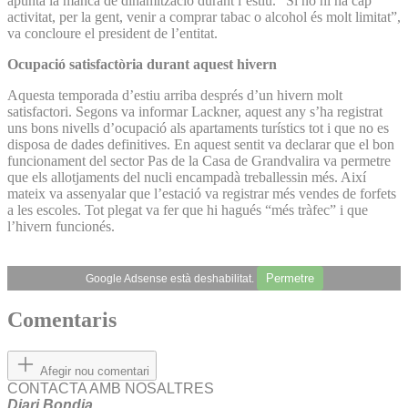
apunta la manca de dinamització durant l’estiu. “Si no hi ha cap
activitat, per la gent, venir a comprar tabac o alcohol és molt limitat”,
va concloure el president de l’entitat.
Ocupació satisfactòria durant aquest hivern
Aquesta temporada d’estiu arriba després d’un hivern molt
satisfactori. Segons va informar Lackner, aquest any s’ha registrat
uns bons nivells d’ocupació als apartaments turístics tot i que no es
disposa de dades definitives. En aquest sentit va declarar que el bon
funcionament del sector Pas de la Casa de Grandvalira va permetre
que els allotjaments del nucli encampadà treballessin més. Així
mateix va assenyalar que l’estació va registrar més vendes de forfets
a les escoles. Tot plegat va fer que hi hagués “més tràfec” i que
l’hivern funcionés.
Permetre
Google Adsense està deshabilitat.
Comentaris
Afegir nou comentari
CONTACTA AMB NOSALTRES
Diari Bondia