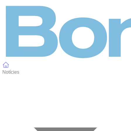
Panell de gestió de galetes
Notícies