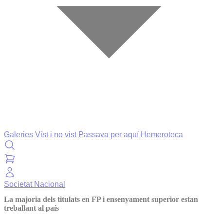
Galeries
Vist i no vist
Passava per aquí
Hemeroteca
Societat
Nacional
La majoria dels titulats en FP i ensenyament superior estan
treballant al país