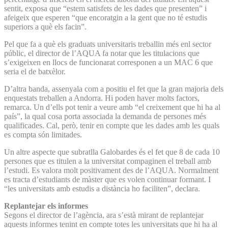
sentit, exposa que “estem satisfets de les dades que presenten” i
afeigeix que esperen “que encoratgin a la gent que no té estudis
superiors a què els facin”.
Pel que fa a què els graduats universitaris treballin més enl sector
públic, el director de l’AQUA fa notar que les titulacions que
s’exigeixen en llocs de funcionarat corresponen a un MAC 6 que
seria el de batxèlor.
D’altra banda, assenyala com a positiu el fet que la gran majoria dels
enquestats treballen a Andorra. Hi poden haver molts factors,
remarca. Un d’ells pot tenir a veure amb “el creixement que hi ha al
país”, la qual cosa porta associada la demanda de persones més
qualificades. Cal, però, tenir en compte que les dades amb les quals
es compta són limitades.
Un altre aspecte que subratlla Galobardes és el fet que 8 de cada 10
persones que es titulen a la universitat compaginen el treball amb
l’estudi. Es valora molt positivament des de l’AQUA. Normalment
es tracta d’estudiants de màster que es volen continuar formant. I
“les universitats amb estudis a distància ho faciliten”, declara.
Replantejar els informes
Segons el director de l’agència, ara s’està mirant de replantejar
aquests informes tenint en compte totes les universitats que hi ha al