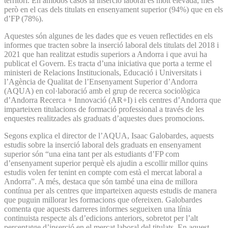
territori. En ambdós casos la inserció laboral és molt elevada, més
però en el cas dels titulats en ensenyament superior (94%) que en els
d’FP (78%).
Aquestes són algunes de les dades que es veuen reflectides en els
informes que tracten sobre la inserció laboral dels titulats del 2018 i
2021 que han realitzat estudis superiors a Andorra i que avui ha
publicat el Govern. Es tracta d’una iniciativa que porta a terme el
ministeri de Relacions Institucionals, Educació i Universitats i
l’Agència de Qualitat de l’Ensenyament Superior d’Andorra
(AQUA) en col·laboració amb el grup de recerca sociològica
d’Andorra Recerca + Innovació (AR+I) i els centres d’Andorra que
imparteixen titulacions de formació professional a través de les
enquestes realitzades als graduats d’aquestes dues promocions.
Segons explica el director de l’AQUA, Isaac Galobardes, aquests
estudis sobre la inserció laboral dels graduats en ensenyament
superior són “una eina tant per als estudiants d’FP com
d’ensenyament superior perquè els ajudin a escollir millor quins
estudis volen fer tenint en compte com està el mercat laboral a
Andorra”. A més, destaca que són també una eina de millora
contínua per als centres que imparteixen aquests estudis de manera
que puguin millorar les formacions que ofereixen. Galobardes
comenta que aquests darreres informes segueixen una línia
continuista respecte als d’edicions anteriors, sobretot per l’alt
percentatge d’inserció en el mercat laboral del titulats. En aquest