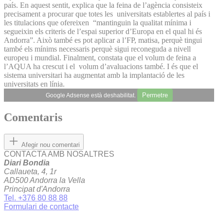
país. En aquest sentit, explica que la feina de l’agència consisteix
precisament a procurar que totes les universitats establertes al país i
les titulacions que ofereixen “mantinguin la qualitat mínima i
segueixin els criteris de l’espai superior d’Europa en el qual hi és
Andorra”. Això també es pot aplicar a l’FP, matisa, perquè tingui
també els mínims necessaris perquè sigui reconeguda a nivell
europeu i mundial. Finalment, constata que el volum de feina a
l’AQUA ha crescut i el volum d’avaluacions també. I és que el
sistema universitari ha augmentat amb la implantació de les
universitats en línia.
Permetre
Google Adsense està deshabilitat.
Comentaris
Afegir nou comentari
CONTACTA AMB NOSALTRES
Diari Bondia
Callaueta, 4, 1r
AD500 Andorra la Vella
Principat d'Andorra
Tel. +376 80 88 88
Formulari de contacte