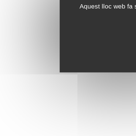
Aquest lloc web fa s