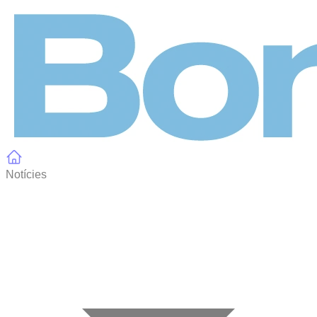
Panell de gestió de galetes
Notícies