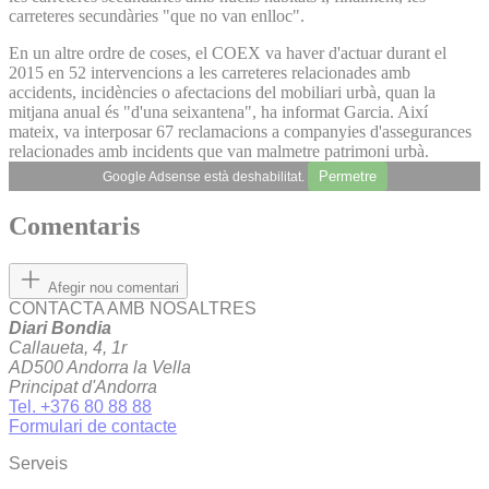
carreteres secundàries "que no van enlloc".
En un altre ordre de coses, el COEX va haver d'actuar durant el
2015 en 52 intervencions a les carreteres relacionades amb
accidents, incidències o afectacions del mobiliari urbà, quan la
mitjana anual és "d'una seixantena", ha informat Garcia. Així
mateix, va interposar 67 reclamacions a companyies d'assegurances
relacionades amb incidents que van malmetre patrimoni urbà.
Permetre
Google Adsense està deshabilitat.
Comentaris
Afegir nou comentari
CONTACTA AMB NOSALTRES
Diari Bondia
Callaueta, 4, 1r
AD500 Andorra la Vella
Principat d'Andorra
Tel. +376 80 88 88
Formulari de contacte
Serveis