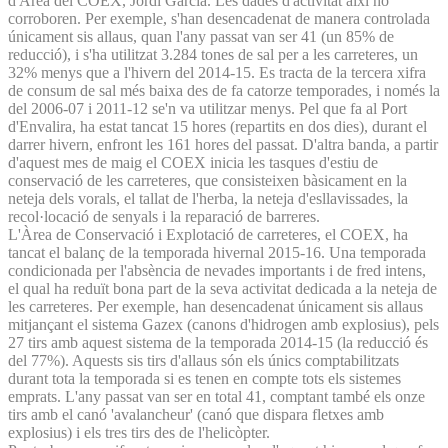
d'Àrea del COEX, Jordi Garcia. Les dades d'activitat així ho
corroboren. Per exemple, s'han desencadenat de manera controlada
únicament sis allaus, quan l'any passat van ser 41 (un 85% de
reducció), i s'ha utilitzat 3.284 tones de sal per a les carreteres, un
32% menys que a l'hivern del 2014-15. Es tracta de la tercera xifra
de consum de sal més baixa des de fa catorze temporades, i només la
del 2006-07 i 2011-12 se'n va utilitzar menys. Pel que fa al Port
d'Envalira, ha estat tancat 15 hores (repartits en dos dies), durant el
darrer hivern, enfront les 161 hores del passat. D'altra banda, a partir
d'aquest mes de maig el COEX inicia les tasques d'estiu de
conservació de les carreteres, que consisteixen bàsicament en la
neteja dels vorals, el tallat de l'herba, la neteja d'esllavissades, la
recol·locació de senyals i la reparació de barreres.
L'Àrea de Conservació i Explotació de carreteres, el COEX, ha
tancat el balanç de la temporada hivernal 2015-16. Una temporada
condicionada per l'absència de nevades importants i de fred intens,
el qual ha reduït bona part de la seva activitat dedicada a la neteja de
les carreteres. Per exemple, han desencadenat únicament sis allaus
mitjançant el sistema Gazex (canons d'hidrogen amb explosius), pels
27 tirs amb aquest sistema de la temporada 2014-15 (la reducció és
del 77%). Aquests sis tirs d'allaus són els únics comptabilitzats
durant tota la temporada si es tenen en compte tots els sistemes
emprats. L'any passat van ser en total 41, comptant també els onze
tirs amb el canó 'avalancheur' (canó que dispara fletxes amb
explosius) i els tres tirs des de l'helicòpter.