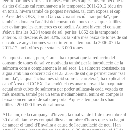
Per trobar unes xifres tan minses com les d'aquest hivern pel que fa
als tirs d'allaus cal remuntar-se a la temporada 2011-2012 (deu tirs
en total), hivern també de poques nevades, tal com exposa el cap
d'Àrea del COEX, Jordi Garcia. Una situació "tranquil·la", que
també es dóna en l'anàlisi del consum de tones de sal que s'utilitza
per evitar que les carreteres es congelin. Aquest hivern el consum
s'eleva fins les 3.284 tones de sal, per les 4.852 de la temporada
anterior. El descens és del 32%. És la xifra més baixa de tones de sal
en catorze anys i només va ser inferior la temporada 2006-07 i la
2011-12, amb xifres per sota les 3.000 tones.
En aquest apartat, però, Garcia ha exposat que la reducció del
consum de tones de sal ve motivada també per la introducció de la
salmorra com a complement a la sal seca. La salmorra consisteix en
aigua amb una concertació del 23-25% de sal que permet crear "sal
humida", la qual "actua més ràpid sobre la carretera", ha explicat el
cap d'Àrea del COEX. La tendència és anar renovant la maquinària
actual amb cubes de salmorra per poder utilitzar-la cada vegada en
més mesura, també per un tema mediambiental tenint en compte la
baixa concentració de sal que porta. Aquesta temporada s'han
utilitzat 200.000 litres de salmorra.
Al balanç de la campanya d'hivern, la qual va de l'1 de novembre al
30 d'abril, també es comptabilitza el nombre d'hores que s'ha hagut
de tancar el túnel d'Envalira a causa de l'acumulació de neu. Han