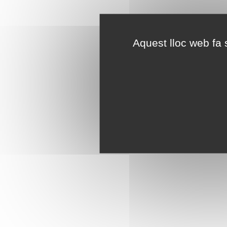
Aquest lloc web fa s