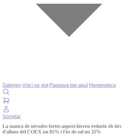
Galeries
Vist i no vist
Passava per aquí
Hemeroteca
Societat
La manca de nevades fortes aquest hivern redueix els tirs
d'allaus del COEX un 85% i l'ús de sal un 32%