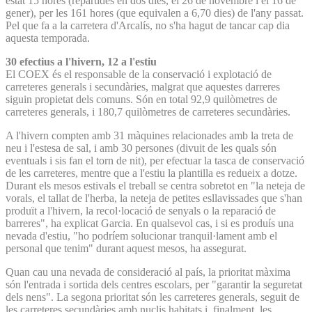
estat 15 hores (repartides en dos dies, el 26 de novembre i el 16 de
gener), per les 161 hores (que equivalen a 6,70 dies) de l'any passat.
Pel que fa a la carretera d'Arcalís, no s'ha hagut de tancar cap dia
aquesta temporada.
30 efectius a l'hivern, 12 a l'estiu
El COEX és el responsable de la conservació i explotació de
carreteres generals i secundàries, malgrat que aquestes darreres
siguin propietat dels comuns. Són en total 92,9 quilòmetres de
carreteres generals, i 180,7 quilòmetres de carreteres secundàries.
A l'hivern compten amb 31 màquines relacionades amb la treta de
neu i l'estesa de sal, i amb 30 persones (divuit de les quals són
eventuals i sis fan el torn de nit), per efectuar la tasca de conservació
de les carreteres, mentre que a l'estiu la plantilla es redueix a dotze.
Durant els mesos estivals el treball se centra sobretot en "la neteja de
vorals, el tallat de l'herba, la neteja de petites esllavissades que s'han
produït a l'hivern, la recol·locació de senyals o la reparació de
barreres", ha explicat Garcia. En qualsevol cas, i si es produís una
nevada d'estiu, "ho podríem solucionar tranquil·lament amb el
personal que tenim" durant aquest mesos, ha assegurat.
Quan cau una nevada de consideració al país, la prioritat màxima
són l'entrada i sortida dels centres escolars, per "garantir la seguretat
dels nens". La segona prioritat són les carreteres generals, seguit de
les carreteres secundàries amb nuclis habitats i, finalment, les