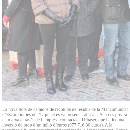
La nova flota de camions de recollida de residus de la Mancomunitat
d’Escombraries de l’Urgellet es va presentar ahir a la Seu i es posarà
en marxa a través de l’empresa contractada Urbaser, que ha fet una
inversió de prop d’un milió d’euros (977.716,30 euros). A la