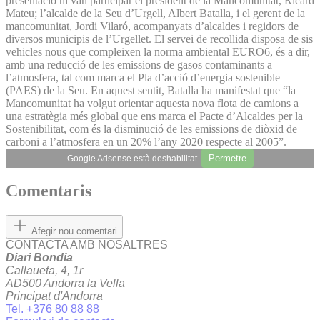
presentació hi van participar el president de la Mancomunitat, Ricard
Mateu; l’alcalde de la Seu d’Urgell, Albert Batalla, i el gerent de la
mancomunitat, Jordi Vilaró, acompanyats d’alcaldes i regidors de
diversos municipis de l’Urgellet. El servei de recollida disposa de sis
vehicles nous que compleixen la norma ambiental EURO6, és a dir,
amb una reducció de les emissions de gasos contaminants a
l’atmosfera, tal com marca el Pla d’acció d’energia sostenible
(PAES) de la Seu. En aquest sentit, Batalla ha manifestat que “la
Mancomunitat ha volgut orientar aquesta nova flota de camions a
una estratègia més global que ens marca el Pacte d’Alcaldes per la
Sostenibilitat, com és la disminució de les emissions de diòxid de
carboni a l’atmosfera en un 20% l’any 2020 respecte al 2005”.
Permetre
Google Adsense està deshabilitat.
Comentaris
Afegir nou comentari
CONTACTA AMB NOSALTRES
Diari Bondia
Callaueta, 4, 1r
AD500 Andorra la Vella
Principat d'Andorra
Tel. +376 80 88 88