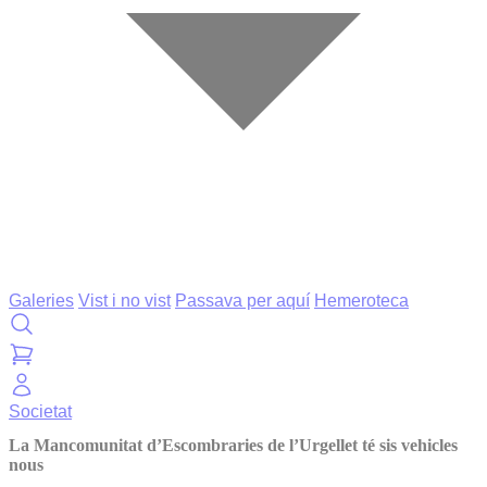
Galeries
Vist i no vist
Passava per aquí
Hemeroteca
Societat
La Mancomunitat d’Escombraries de l’Urgellet té sis vehicles
nous