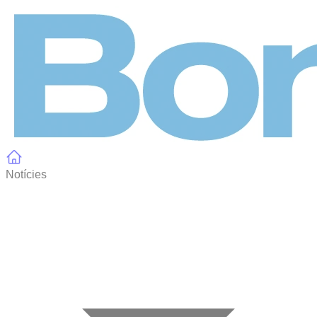
Panell de gestió de galetes
Notícies