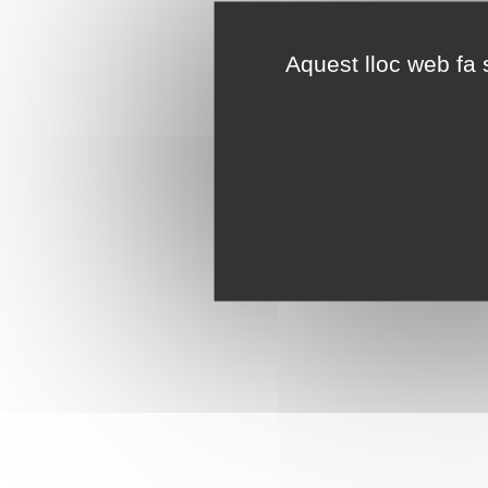
Aquest lloc web fa s