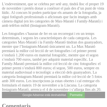
L’esdeveniment, que se celebra per setè any, tindrà lloc el proper 19
de novembre i pretén donar a conèixer el país des d’un punt de vista
lúdic. Al concurs hi poden participar els amants de la fotografia, ja
sigui fotògrafs professionals o aficionats que facin imatges amb
càmera digital (en les categories de Max-Marató i Family-Marató) i
amb telèfon mòbil (Instagram-Marató).
Les fotografies s’hauran de fer en un recorregut i en un temps
determinats, i segons les característiques de cada categoria. Les
categories Max-Marató i la Family-Marató tindran dos guanyadors,
mentre que l’Instagram-Marató únicament un. La Max Marató
premiarà la millor col·lecció de set fotografies i el primer premi
s’endurà 1.200 euros en material fotogràfic, mentre que el segon
s’endurà 700 euros, també per adquirir material específic. La
Family-Marató premiarà la millor col·lecció de cinc fotografies: el
primer premi s’endurà 800 euros; el segon, 500 euros, sempre en
material audiovisual o tecnològic a elecció dels guanyadors. La
categoria Instagram-Marató premiarà la millor col·lecció de 5 fotos
amb 300 euros. Les inscripcions ja estan obertes i cal entregar els
formularis el mateix 19 de novembre a la Llacuna. La categoria
Instagram-Marató, arrenca el 4 de novembre i s’allarga fins als 20.
Permetre
Google Adsense està deshabilitat.
Comentaris