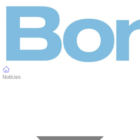
Panell de gestió de galetes
Notícies