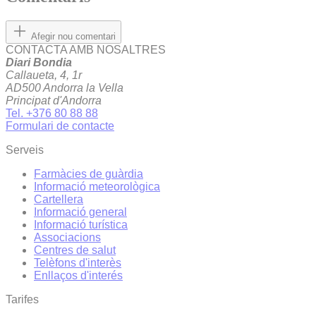
Afegir nou comentari
CONTACTA AMB NOSALTRES
Diari Bondia
Callaueta, 4, 1r
AD500 Andorra la Vella
Principat d'Andorra
Tel. +376 80 88 88
Formulari de contacte
Serveis
Farmàcies de guàrdia
Informació meteorològica
Cartellera
Informació general
Informació turística
Associacions
Centres de salut
Telèfons d'interès
Enllaços d'interés
Tarifes