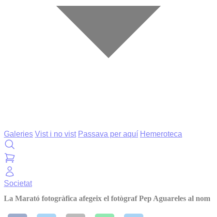
Galeries
Vist i no vist
Passava per aquí
Hemeroteca
Societat
La Marató fotogràfica afegeix el fotògraf Pep Aguareles al nom