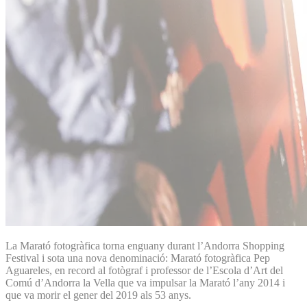
La Marató fotogràfica torna enguany durant l’Andorra Shopping
Festival i sota una nova denominació: Marató fotogràfica Pep
Aguareles, en record al fotògraf i professor de l’Escola d’Art del
Comú d’Andorra la Vella que va impulsar la Marató l’any 2014 i
que va morir el gener del 2019 als 53 anys.