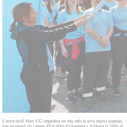
L'associació Marc GG organitza un any més la seva marxa popular,
que recorrerà els carrers d'Escaldes-Engordany i Andorra la Vella el