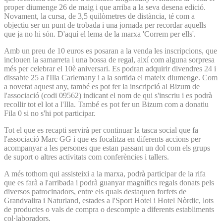
proper diumenge 26 de maig i que arriba a la seva desena edició.
Novament, la cursa, de 3,5 quilòmetres de distància, té com a
objectiu ser un punt de trobada i una jornada per recordar aquells
que ja no hi són. D'aquí el lema de la marxa 'Correm per ells'.
Amb un preu de 10 euros es posaran a la venda les inscripcions, que
inclouen la samarreta i una bossa de regal, així com alguna sorpresa
més per celebrar el 10è aniversari. Es podran adquirir divendres 24 i
dissabte 25 a l'Illa Carlemany i a la sortida el mateix diumenge. Com
a novetat aquest any, també es pot fer la inscripció al Bizum de
l'associació (codi 09562) indicant el nom de qui s'inscriu i es podrà
recollir tot el lot a l'Illa. També es pot fer un Bizum com a donatiu
Fila 0 si no s'hi pot participar.
Tot el que es recapti servirà per continuar la tasca social que fa
l'associació Marc GG i que es focalitza en diferents accions per
acompanyar a les persones que estan passant un dol com els grups
de suport o altres activitats com conferències i tallers.
A més tothom qui assisteixi a la marxa, podrà participar de la rifa
que es farà a l'arribada i podrà guanyar magnífics regals donats pels
diversos patrocinadors, entre els quals destaquen forfets de
Grandvalira i Naturland, estades a l'Sport Hotel i Hotel Nòrdic, lots
de productes o vals de compra o descompte a diferents establiments
col·laboradors.