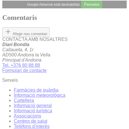
Permetre
Google Adsense està deshabilitat.
Comentaris
Afegir nou comentari
CONTACTA AMB NOSALTRES
Diari Bondia
Callaueta, 4, 1r
AD500 Andorra la Vella
Principat d'Andorra
Tel. +376 80 88 88
Formulari de contacte
Serveis
Farmàcies de guàrdia
Informació meteorològica
Cartellera
Informació general
Informació turística
Associacions
Centres de salut
Telèfons d'interès