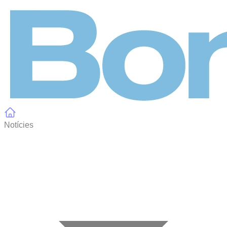
Panell de gestió de galetes
Notícies