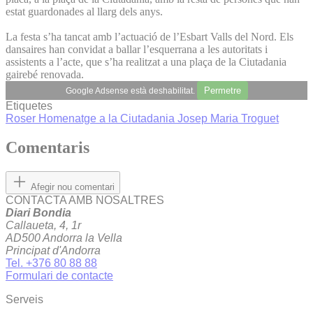
estat guardonades al llarg dels anys.
La festa s’ha tancat amb l’actuació de l’Esbart Valls del Nord. Els
dansaires han convidat a ballar l’esquerrana a les autoritats i
assistents a l’acte, que s’ha realitzat a una plaça de la Ciutadania
gairebé renovada.
Permetre
Google Adsense està deshabilitat.
Etiquetes
Roser
Homenatge a la Ciutadania
Josep Maria Troguet
Comentaris
Afegir nou comentari
CONTACTA AMB NOSALTRES
Diari Bondia
Callaueta, 4, 1r
AD500 Andorra la Vella
Principat d'Andorra
Tel. +376 80 88 88
Formulari de contacte
Serveis