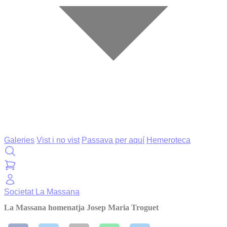
Galeries
Vist i no vist
Passava per aquí
Hemeroteca
Societat
La Massana
La Massana homenatja Josep Maria Troguet