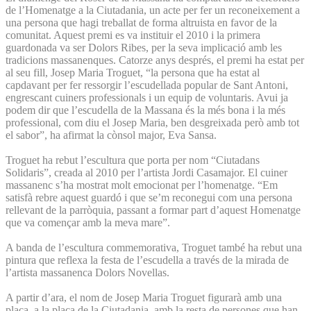
de l’Homenatge a la Ciutadania, un acte per fer un reconeixement a
una persona que hagi treballat de forma altruista en favor de la
comunitat. Aquest premi es va instituir el 2010 i la primera
guardonada va ser Dolors Ribes, per la seva implicació amb les
tradicions massanenques. Catorze anys després, el premi ha estat per
al seu fill, Josep Maria Troguet, “la persona que ha estat al
capdavant per fer ressorgir l’escudellada popular de Sant Antoni,
engrescant cuiners professionals i un equip de voluntaris. Avui ja
podem dir que l’escudella de la Massana és la més bona i la més
professional, com diu el Josep Maria, ben desgreixada però amb tot
el sabor”, ha afirmat la cònsol major, Eva Sansa.
Troguet ha rebut l’escultura que porta per nom “Ciutadans
Solidaris”, creada al 2010 per l’artista Jordi Casamajor. El cuiner
massanenc s’ha mostrat molt emocionat per l’homenatge. “Em
satisfà rebre aquest guardó i que se’m reconegui com una persona
rellevant de la parròquia, passant a formar part d’aquest Homenatge
que va començar amb la meva mare”.
A banda de l’escultura commemorativa, Troguet també ha rebut una
pintura que reflexa la festa de l’escudella a través de la mirada de
l’artista massanenca Dolors Novellas.
A partir d’ara, el nom de Josep Maria Troguet figurarà amb una
placa, a la plaça de la Ciutadania, amb la resta de persones que han