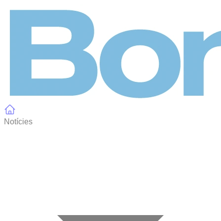
Panell de gestió de galetes
Notícies