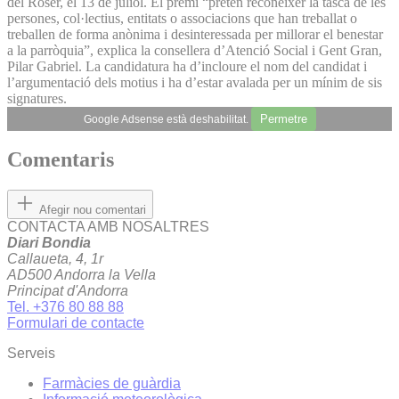
del Roser, el 13 de juliol. El premi “pretén reconèixer la tasca de les
persones, col·lectius, entitats o associacions que han treballat o
treballen de forma anònima i desinteressada per millorar el benestar
a la parròquia”, explica la consellera d’Atenció Social i Gent Gran,
Pilar Gabriel. La candidatura ha d’incloure el nom del candidat i
l’argumentació dels motius i ha d’estar avalada per un mínim de sis
signatures.
Permetre
Google Adsense està deshabilitat.
Comentaris
Afegir nou comentari
CONTACTA AMB NOSALTRES
Diari Bondia
Callaueta, 4, 1r
AD500 Andorra la Vella
Principat d'Andorra
Tel. +376 80 88 88
Formulari de contacte
Serveis
Farmàcies de guàrdia