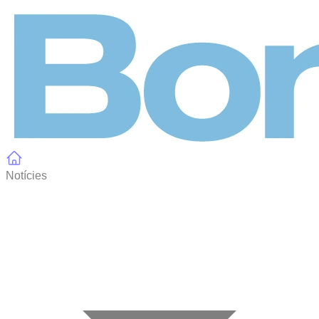
Panell de gestió de galetes
Notícies