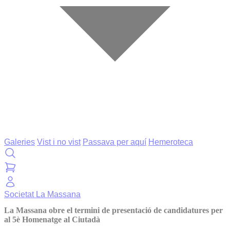
Galeries
Vist i no vist
Passava per aquí
Hemeroteca
Societat
La Massana
La Massana obre el termini de presentació de candidatures per
al 5è Homenatge al Ciutadà