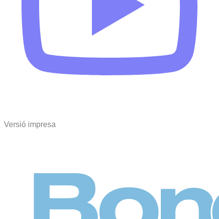
Versió impresa