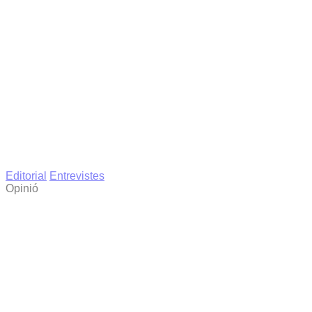
Editorial
Entrevistes
Opinió