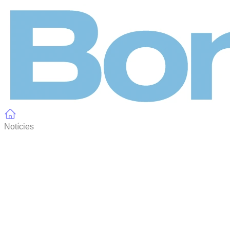
Panell de gestió de galetes
Notícies