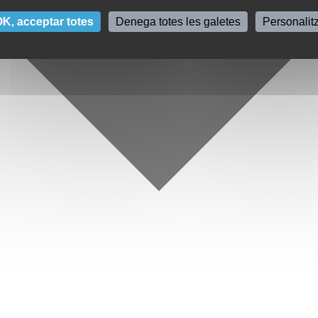
K, acceptar totes
Denega totes les galetes
Personalit