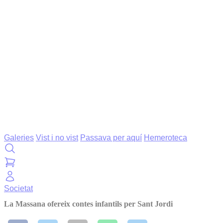
Galeries
Vist i no vist
Passava per aquí
Hemeroteca
Societat
La Massana ofereix contes infantils per Sant Jordi