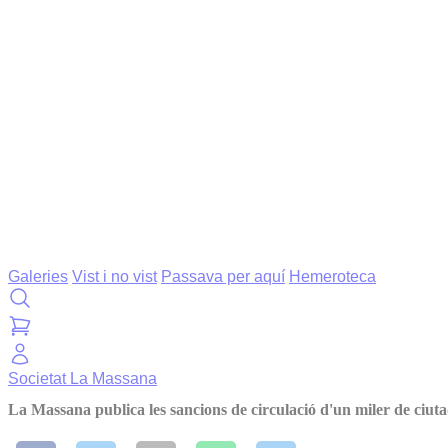
Galeries
Vist i no vist
Passava per aquí
Hemeroteca
Societat
La Massana
La Massana publica les sancions de circulació d'un miler de ciut