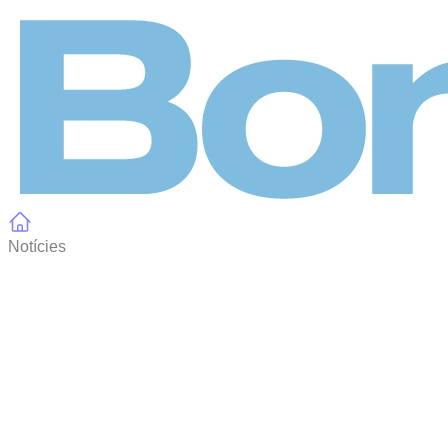
Panell de gestió de galetes
Notícies