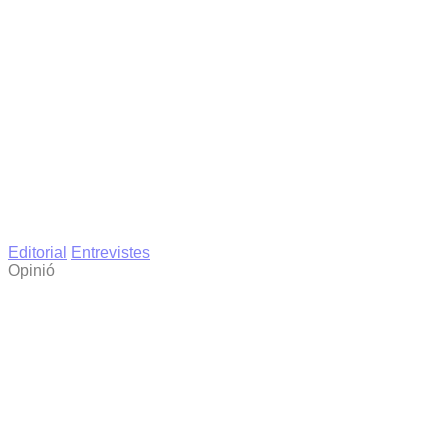
Editorial
Entrevistes
Opinió