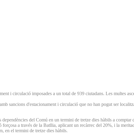
ament i circulació imposades a un total de 939 ciutadans. Les multes as
b sancions d'estacionament i circulació que no han pogut ser localitzade
es dependències del Comú en un termini de tretze dies hàbils a comptar d
forçosa a través de la Batllia, aplicant un recàrrec del 20%, i la meritaci
 en el termini de tretze dies hàbils.