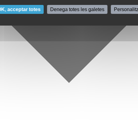
K, acceptar totes
Denega totes les galetes
Personalit