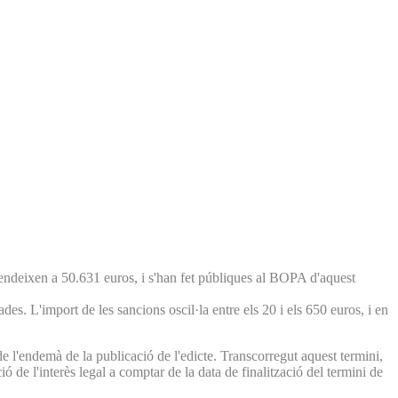
cendeixen a 50.631 euros, i s'han fet públiques al BOPA d'aquest
s. L'import de les sancions oscil·la entre els 20 i els 650 euros, i en
e l'endemà de la publicació de l'edicte. Transcorregut aquest termini,
ó de l'interès legal a comptar de la data de finalització del termini de