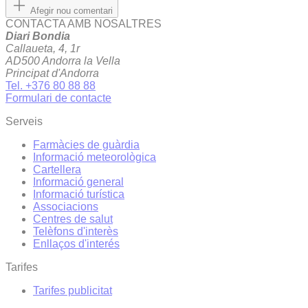
Afegir nou comentari
CONTACTA AMB NOSALTRES
Diari Bondia
Callaueta, 4, 1r
AD500 Andorra la Vella
Principat d'Andorra
Tel. +376 80 88 88
Formulari de contacte
Serveis
Farmàcies de guàrdia
Informació meteorològica
Cartellera
Informació general
Informació turística
Associacions
Centres de salut
Telèfons d'interès
Enllaços d'interés
Tarifes
Tarifes publicitat