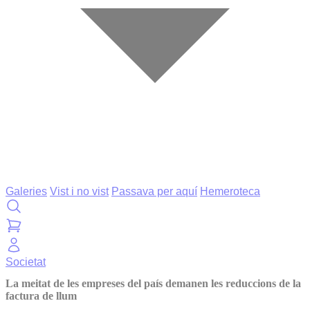
Galeries
Vist i no vist
Passava per aquí
Hemeroteca
Societat
La meitat de les empreses del país demanen les reduccions de la
factura de llum