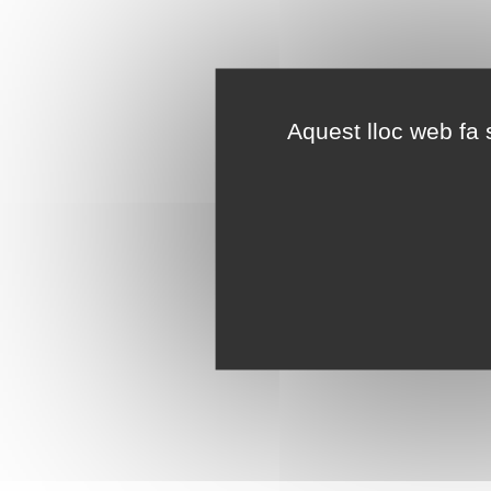
Aquest lloc web fa s