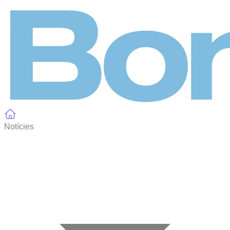
Panell de gestió de galetes
Notícies