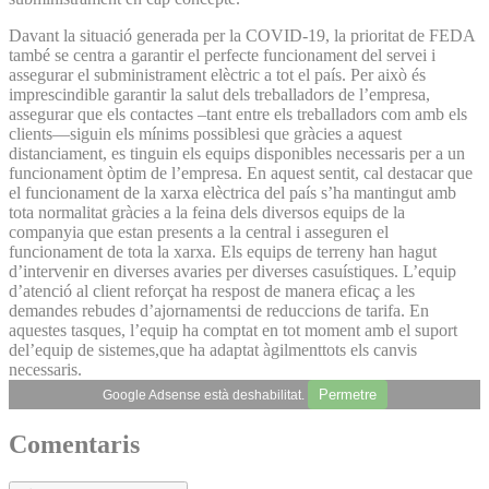
Davant la situació generada per la COVID-19, la prioritat de FEDA
també se centra a garantir el perfecte funcionament del servei i
assegurar el subministrament elèctric a tot el país. Per això és
imprescindible garantir la salut dels treballadors de l’empresa,
assegurar que els contactes –tant entre els treballadors com amb els
clients—siguin els mínims possiblesi que gràcies a aquest
distanciament, es tinguin els equips disponibles necessaris per a un
funcionament òptim de l’empresa. En aquest sentit, cal destacar que
el funcionament de la xarxa elèctrica del país s’ha mantingut amb
tota normalitat gràcies a la feina dels diversos equips de la
companyia que estan presents a la central i asseguren el
funcionament de tota la xarxa. Els equips de terreny han hagut
d’intervenir en diverses avaries per diverses casuístiques. L’equip
d’atenció al client reforçat ha respost de manera eficaç a les
demandes rebudes d’ajornamentsi de reduccions de tarifa. En
aquestes tasques, l’equip ha comptat en tot moment amb el suport
del’equip de sistemes,que ha adaptat àgilmenttots els canvis
necessaris.
Permetre
Google Adsense està deshabilitat.
Comentaris