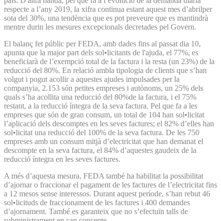
país. D'altra banda, pel que fa a l’evolució de la demanda diària
respecte a l’any 2019, la xifra continua estant aquest mes d’abrilper
sota del 30%, una tendència que es pot preveure que es mantindrà
mentre durin les mesures excepcionals decretades pel Govern.
El balanç fet públic per FEDA, amb dades fins al passat dia 10,
apunta que la major part dels sol•licitants de l'ajuda, el 77%, es
beneficiarà de l’exempció total de la factura i la resta (un 23%) de la
reducció del 80%. En relació ambla tipologia de clients que s’han
volgut i pogut acollir a aquestes ajudes impulsades per la
companyia, 2.153 són petites empreses i autònoms, un 25% dels
quals s’ha acollita una reducció del 80%de la factura, i el 75%
restant, a la reducció íntegra de la seva factura. Pel que fa a les
empreses que són de gran consum, un total de 104 han sol•licitat
l’aplicació dels descomptes en les seves factures; el 82% d’elles han
sol•licitat una reducció del 100% de la seva factura. De les 750
empreses amb un consum mitjà d’electricitat que han demanat el
descompte en la seva factura, el 84% d’aquestes gaudeix de la
reducció íntegra en les seves factures.
A més d’aquesta mesura, FEDA també ha habilitat la possibilitat
d’ajornar o fraccionar el pagament de les factures de l’electricitat fins
a 12 mesos sense interessos. Durant aquest període, s’han rebut 46
sol•licituds de fraccionament de les factures i 400 demandes
d’ajornament. També es garanteix que no s’efectuïn talls de
subministrament en cap concepte.