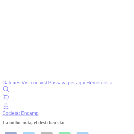
Galeries
Vist i no vist
Passava per aquí
Hemeroteca
Societat
Encamp
La millor nota, el destí ben clar