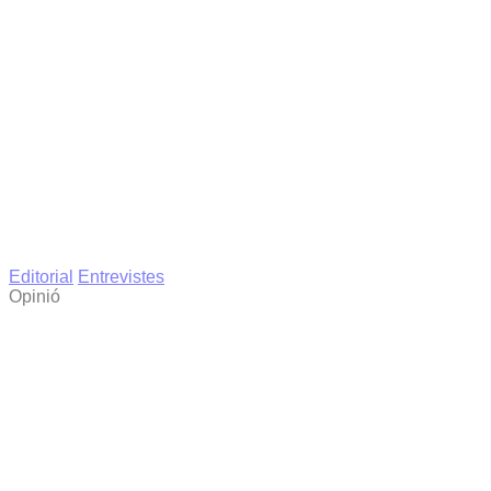
Editorial
Entrevistes
Opinió