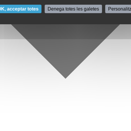
K, acceptar totes
Denega totes les galetes
Personalit