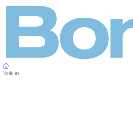
Panell de gestió de galetes
Notícies