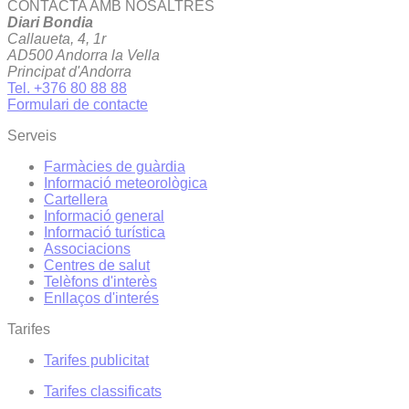
CONTACTA AMB NOSALTRES
Diari Bondia
Callaueta, 4, 1r
AD500 Andorra la Vella
Principat d'Andorra
Tel. +376 80 88 88
Formulari de contacte
Serveis
Farmàcies de guàrdia
Informació meteorològica
Cartellera
Informació general
Informació turística
Associacions
Centres de salut
Telèfons d'interès
Enllaços d'interés
Tarifes
Tarifes publicitat
Tarifes classificats