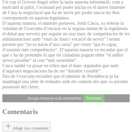
Un cop el Govern tingui sobre la taula aquesta informació, com a
molt tard al juliol, l’avaluarà per poder iniciar en el darrer trimestre
de l’any la negociació que ha de servir per poder tancar les lleis
corresponents en aquesta legislatura.
D’aquesta manera, el ministre portaveu, Jordi Cinca, va reiterar la
voluntat de l’executiu d’encarar en la segona meitat de la legislatura
el debat que serveixi per regular un nou marc de competències de les
administracions amb “visió de futur i vocació de servei” i tenint
present que “no es tracta d’una cursa” per veure “qui és capaç
d’assumir més competències”. D’aquesta manera va recordar que el
que s’ha de pretendre és que els ciutadans puguin rebre “el millor
servei possible” al cost “més sostenible” .
Cinca també va posar en relleu que el marc regulador que surti
d’aquestes negociacions ha de ser “durador i estable”.
Des de l’executiu recorden que el ministre de Presidència ja ha
mantingut una sèrie de trobades amb els comuns des que va prendre
possessió del càrrec.
Permetre
Google Adsense està deshabilitat.
Comentaris
Afegir nou comentari