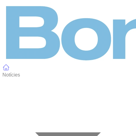
Panell de gestió de galetes
Notícies