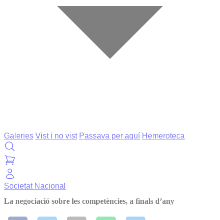
Galeries
Vist i no vist
Passava per aquí
Hemeroteca
Societat
Nacional
La negociació sobre les competències, a finals d’any