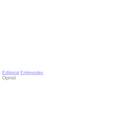
Editorial
Entrevistes
Opinió