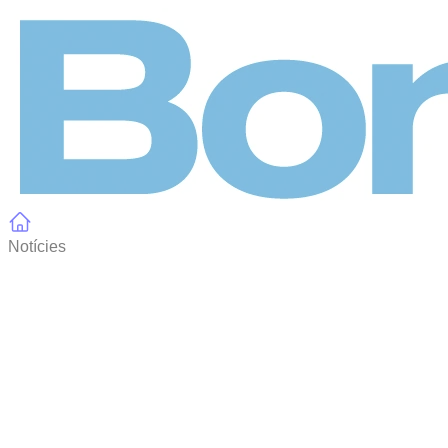
Panell de gestió de galetes
Notícies