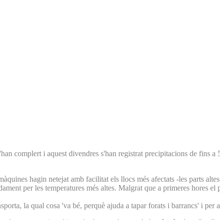
han complert i aquest divendres s'han registrat precipitacions de fins a 50
 màquines hagin netejat amb facilitat els llocs més afectats -les parts al
àpidament per les temperatures més altes. Malgrat que a primeres hores el 
nsporta, la qual cosa 'va bé, perquè ajuda a tapar forats i barrancs' i per 