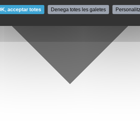
K, acceptar totes
Denega totes les galetes
Personalit