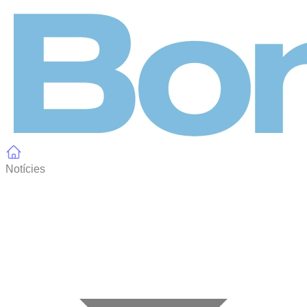
Panell de gestió de galetes
Notícies