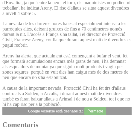
d'Envalira, ja que 'entre la neu i el torb, els maquinistes no podien ni
treballar', ha indicat Areny. El risc d'allaus se situa aquest divendres
a nivell 4 sobre 5.
La nevada de les darreres hores ha estat especialment intensa a les
parròquies altes, deixant gruixos de fins a 70 centímetres només
durant la nit. L'accés a França s'ha tallat, i el director de Protecció
Civil, Francesc Areny, confia que durant aquest matí de divendres es
pugui reobrir.
Areny ha alertat que actualment està començant a bufar el vent, fet
que formarà acumulacions encara més grans de neu, i ha demanat
als esquiadors de muntanya que siguin molt prudents i vagin per
zones segures, perquè en vuit dies han caigut més de dos metres de
neu que encara no s'ha estabilitzat.
A causa de la important nevada, Protecció Civil ha fet tirs d'allaus
controlats a Soldeu, a Arcalís, i durant aquest matí de divendres
també es faran baixar allaus a Arinsal i de nou a Soldeu, tot i que no
hi ha cap risc per a la població.
Permetre
Google Adsense està deshabilitat.
Comentaris