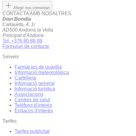
Afegir nou comentari
CONTACTA AMB NOSALTRES
Diari Bondia
Callaueta, 4, 1r
AD500 Andorra la Vella
Principat d'Andorra
Tel. +376 80 88 88
Formulari de contacte
Serveis
Farmàcies de guàrdia
Informació meteorològica
Cartellera
Informació general
Informació turística
Associacions
Centres de salut
Telèfons d'interès
Enllaços d'interés
Tarifes
Tarifes publicitat