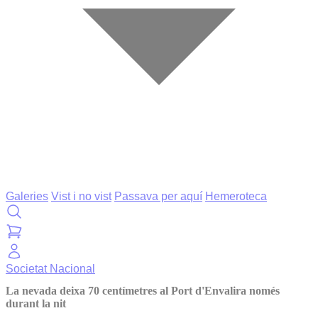
Galeries
Vist i no vist
Passava per aquí
Hemeroteca
Societat
Nacional
La nevada deixa 70 centímetres al Port d'Envalira només
durant la nit