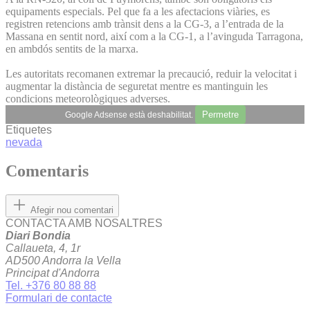
equipaments especials. Pel que fa a les afectacions viàries, es
registren retencions amb trànsit dens a la CG-3, a l’entrada de la
Massana en sentit nord, així com a la CG-1, a l’avinguda Tarragona,
en ambdós sentits de la marxa.
Les autoritats recomanen extremar la precaució, reduir la velocitat i
augmentar la distància de seguretat mentre es mantinguin les
condicions meteorològiques adverses.
Permetre
Google Adsense està deshabilitat.
Etiquetes
nevada
Comentaris
Afegir nou comentari
CONTACTA AMB NOSALTRES
Diari Bondia
Callaueta, 4, 1r
AD500 Andorra la Vella
Principat d'Andorra
Tel. +376 80 88 88
Formulari de contacte