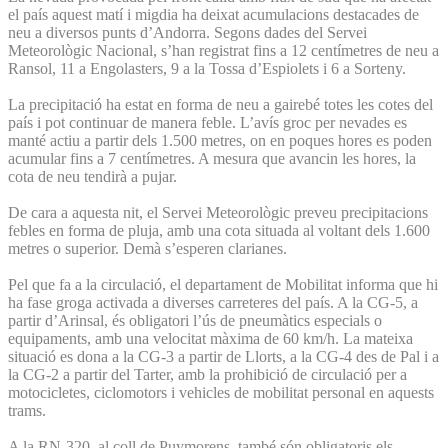
el país aquest matí i migdia ha deixat acumulacions destacades de
neu a diversos punts d’Andorra. Segons dades del Servei
Meteorològic Nacional, s’han registrat fins a 12 centímetres de neu a
Ransol, 11 a Engolasters, 9 a la Tossa d’Espiolets i 6 a Sorteny.
La precipitació ha estat en forma de neu a gairebé totes les cotes del
país i pot continuar de manera feble. L’avís groc per nevades es
manté actiu a partir dels 1.500 metres, on en poques hores es poden
acumular fins a 7 centímetres. A mesura que avancin les hores, la
cota de neu tendirà a pujar.
De cara a aquesta nit, el Servei Meteorològic preveu precipitacions
febles en forma de pluja, amb una cota situada al voltant dels 1.600
metres o superior. Demà s’esperen clarianes.
Pel que fa a la circulació, el departament de Mobilitat informa que hi
ha fase groga activada a diverses carreteres del país. A la CG-5, a
partir d’Arinsal, és obligatori l’ús de pneumàtics especials o
equipaments, amb una velocitat màxima de 60 km/h. La mateixa
situació es dona a la CG-3 a partir de Llorts, a la CG-4 des de Pal i a
la CG-2 a partir del Tarter, amb la prohibició de circulació per a
motocicletes, ciclomotors i vehicles de mobilitat personal en aquests
trams.
A la RN-320, al coll de Puymorens, també són obligatoris els