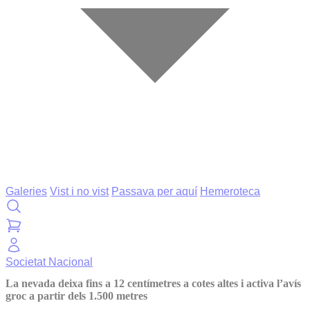
Galeries
Vist i no vist
Passava per aquí
Hemeroteca
Societat
Nacional
La nevada deixa fins a 12 centímetres a cotes altes i activa l’avís
groc a partir dels 1.500 metres