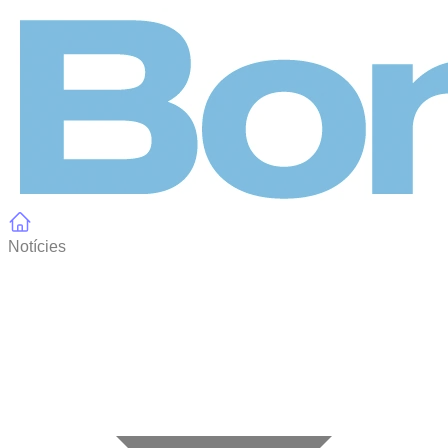
Panell de gestió de galetes
Notícies