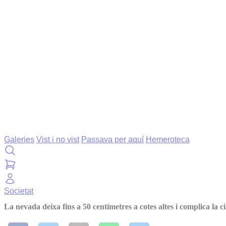
Galeries
Vist i no vist
Passava per aquí
Hemeroteca
Societat
La nevada deixa fins a 50 centímetres a cotes altes i complica la ci