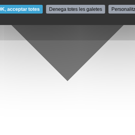
K, acceptar totes
Denega totes les galetes
Personalit