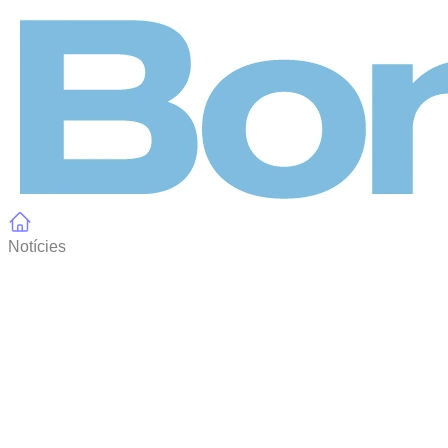
Panell de gestió de galetes
Notícies