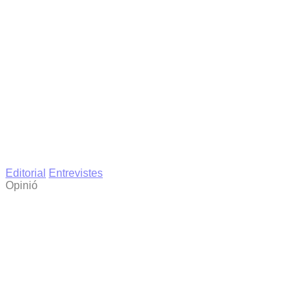
Editorial
Entrevistes
Opinió