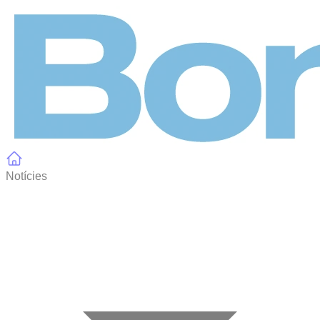
Panell de gestió de galetes
Notícies