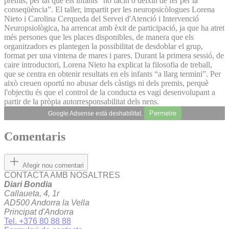
premis, per tal que els infants “no facin o deixin de fer per la
conseqüència”. El taller, impartit per les neuropsicòlogues Lorena
Nieto i Carolina Cerqueda del Servei d'Atenció i Intervenció
Neuropsiològica, ha arrencat amb èxit de participació, ja que ha atret
més persones que les places disponibles, de manera que els
organitzadors es plantegen la possibilitat de desdoblar el grup,
format per una vintena de mares i pares. Durant la primera sessió, de
caire introductori, Lorena Nieto ha explicat la filosofia de treball,
que se centra en obtenir resultats en els infants “a llarg termini”. Per
això creuen oportú no abusar dels càstigs ni dels premis, perquè
l'objectiu és que el control de la conducta es vagi desenvolupant a
partir de la pròpia autorresponsabilitat dels nens.
Permetre
Google Adsense està deshabilitat.
Comentaris
Afegir nou comentari
CONTACTA AMB NOSALTRES
Diari Bondia
Callaueta, 4, 1r
AD500 Andorra la Vella
Principat d'Andorra
Tel. +376 80 88 88