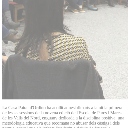
La Casa Pairal d'Ordino ha acollit aquest dimarts a la nit la primera
de les sis sessions de la novena edició de l'Escola de Pares i Mares
de les Valls del Nord, enguany dedicada a la disciplina positiva, una
metodologia educativa que recomana no abusar dels càstigs i dels