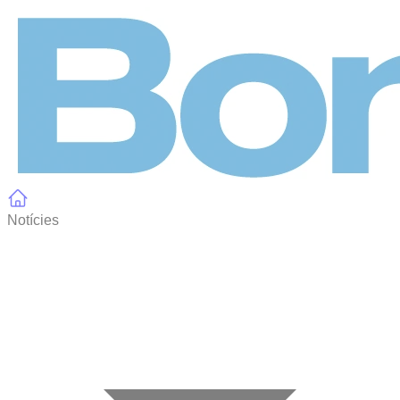
Panell de gestió de galetes
Notícies