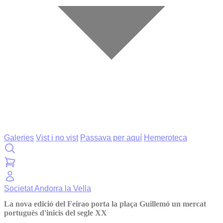
Galeries
Vist i no vist
Passava per aquí
Hemeroteca
Societat
Andorra la Vella
La nova edició del Feirao porta la plaça Guillemó un mercat
portuguès d'inicis del segle XX