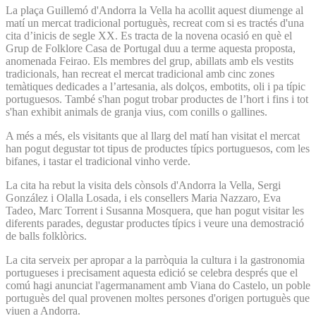
La plaça Guillemó d'Andorra la Vella ha acollit aquest diumenge al
matí un mercat tradicional portuguès, recreat com si es tractés d'una
cita d’inicis de segle XX. Es tracta de la novena ocasió en què el
Grup de Folklore Casa de Portugal duu a terme aquesta proposta,
anomenada Feirao. Els membres del grup, abillats amb els vestits
tradicionals, han recreat el mercat tradicional amb cinc zones
temàtiques dedicades a l’artesania, als dolços, embotits, oli i pa típic
portuguesos. També s'han pogut trobar productes de l’hort i fins i tot
s'han exhibit animals de granja vius, com conills o gallines.
A més a més, els visitants que al llarg del matí han visitat el mercat
han pogut degustar tot tipus de productes típics portuguesos, com les
bifanes, i tastar el tradicional vinho verde.
La cita ha rebut la visita dels cònsols d'Andorra la Vella, Sergi
González i Olalla Losada, i els consellers Maria Nazzaro, Eva
Tadeo, Marc Torrent i Susanna Mosquera, que han pogut visitar les
diferents parades, degustar productes típics i veure una demostració
de balls folklòrics.
La cita serveix per apropar a la parròquia la cultura i la gastronomia
portugueses i precisament aquesta edició se celebra després que el
comú hagi anunciat l'agermanament amb Viana do Castelo, un poble
portuguès del qual provenen moltes persones d'origen portuguès que
viuen a Andorra.