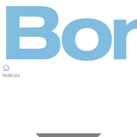
Panell de gestió de galetes
Notícies