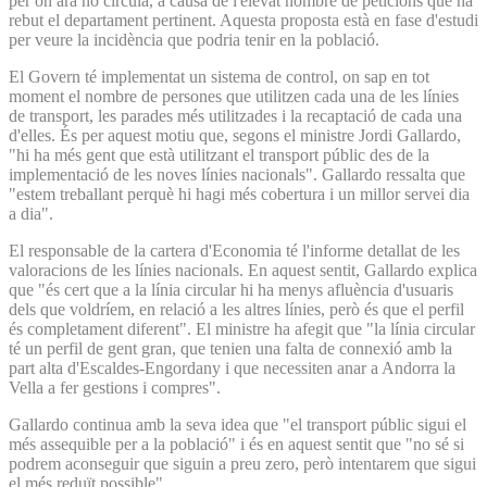
per on ara no circula, a causa de l'elevat nombre de peticions que ha
rebut el departament pertinent. Aquesta proposta està en fase d'estudi
per veure la incidència que podria tenir en la població.
El Govern té implementat un sistema de control, on sap en tot
moment el nombre de persones que utilitzen cada una de les línies
de transport, les parades més utilitzades i la recaptació de cada una
d'elles. És per aquest motiu que, segons el ministre Jordi Gallardo,
"hi ha més gent que està utilitzant el transport públic des de la
implementació de les noves línies nacionals". Gallardo ressalta que
"estem treballant perquè hi hagi més cobertura i un millor servei dia
a dia".
El responsable de la cartera d'Economia té l'informe detallat de les
valoracions de les línies nacionals. En aquest sentit, Gallardo explica
que "és cert que a la línia circular hi ha menys afluència d'usuaris
dels que voldríem, en relació a les altres línies, però és que el perfil
és completament diferent". El ministre ha afegit que "la línia circular
té un perfil de gent gran, que tenien una falta de connexió amb la
part alta d'Escaldes-Engordany i que necessiten anar a Andorra la
Vella a fer gestions i compres".
Gallardo continua amb la seva idea que "el transport públic sigui el
més assequible per a la població" i és en aquest sentit que "no sé si
podrem aconseguir que siguin a preu zero, però intentarem que sigui
el més reduït possible".