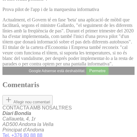
Prova pilot de l'app i de la marquesina informativa
Actualment, el Govern té en fase 'beta' una aplicació de mòbil que
facilitarà, segons el ministre Gallardo, "el seguiment de les diferents
línies amb la freqüència de pas". Durant el primer trimestre del 2020
ha d'estar implementada, com també l'inici d'una prova pilot "d'un
tòtem que donarà informació sobre el pas dels diferents autobusos".
El titular de la cartera d'Economia i Empresa també reconeix "cal
veure com funciona el tòtem, si suporta les temperatures, si no és
blanc del vandalisme, per després poder implementar-lo a la resta de
parades o per contra optem per una pantalla informativa".
Permetre
Google Adsense està deshabilitat.
Comentaris
Afegir nou comentari
CONTACTA AMB NOSALTRES
Diari Bondia
Callaueta, 4, 1r
AD500 Andorra la Vella
Principat d'Andorra
Tel. +376 80 88 88