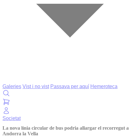
Galeries
Vist i no vist
Passava per aquí
Hemeroteca
Societat
La nova línia circular de bus podria allargar el recorregut a
Andorra la Vella