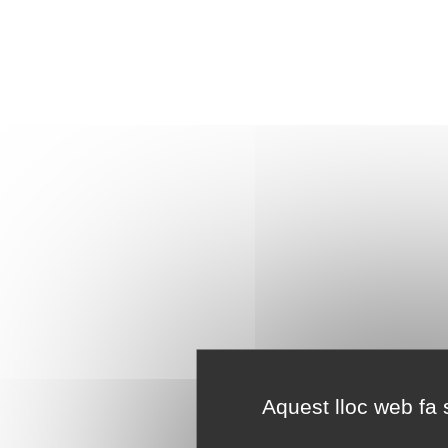
Aquest lloc web fa s