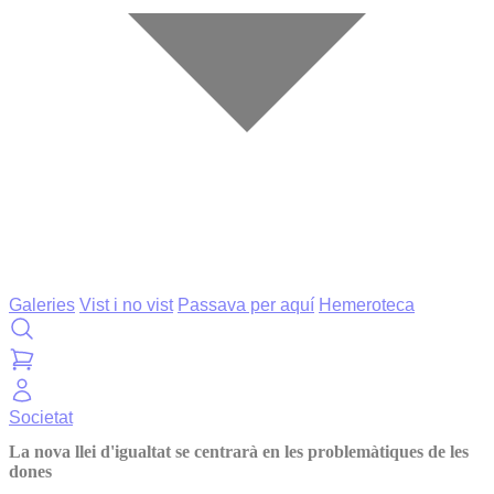
Galeries
Vist i no vist
Passava per aquí
Hemeroteca
Societat
La nova llei d'igualtat se centrarà en les problemàtiques de les
dones