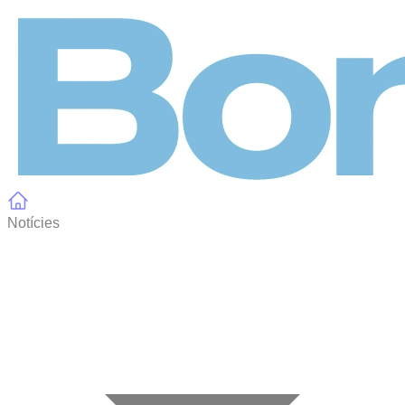
Panell de gestió de galetes
Notícies