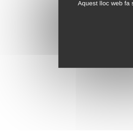
Aquest lloc web fa s