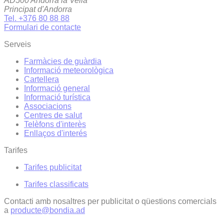
AD500 Andorra la Vella
Principat d'Andorra
Tel. +376 80 88 88
Formulari de contacte
Serveis
Farmàcies de guàrdia
Informació meteorològica
Cartellera
Informació general
Informació turística
Associacions
Centres de salut
Telèfons d'interès
Enllaços d'interés
Tarifes
Tarifes publicitat
Tarifes classificats
Contacti amb nosaltres per publicitat o qüestions comercials
a
producte@bondia.ad