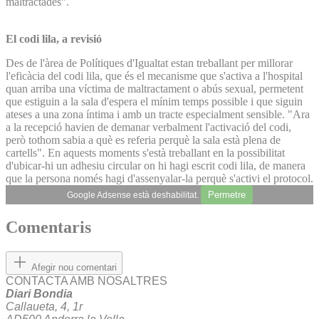
maltractades”.
El codi lila, a revisió
Des de l'àrea de Polítiques d'Igualtat estan treballant per millorar
l'eficàcia del codi lila, que és el mecanisme que s'activa a l'hospital
quan arriba una víctima de maltractament o abús sexual, permetent
que estiguin a la sala d'espera el mínim temps possible i que siguin
ateses a una zona íntima i amb un tracte especialment sensible. "Ara
a la recepció havien de demanar verbalment l'activació del codi,
però tothom sabia a què es referia perquè la sala està plena de
cartells". En aquests moments s'està treballant en la possibilitat
d'ubicar-hi un adhesiu circular on hi hagi escrit codi lila, de manera
que la persona només hagi d'assenyalar-la perquè s'activi el protocol.
Permetre
Google Adsense està deshabilitat.
Comentaris
Afegir nou comentari
CONTACTA AMB NOSALTRES
Diari Bondia
Callaueta, 4, 1r