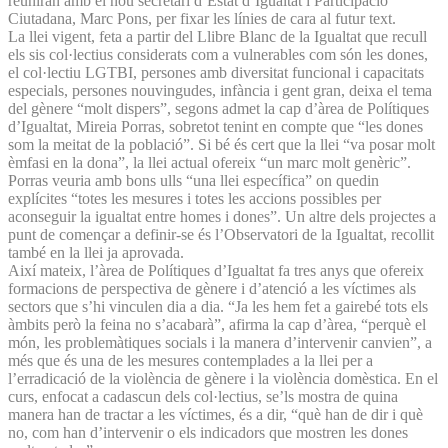
reuniran amb el nou secretari d’Estat d’Igualtat i Participació
Ciutadana, Marc Pons, per fixar les línies de cara al futur text.
La llei vigent, feta a partir del Llibre Blanc de la Igualtat que recull
els sis col·lectius considerats com a vulnerables com són les dones,
el col·lectiu LGTBI, persones amb diversitat funcional i capacitats
especials, persones nouvingudes, infància i gent gran, deixa el tema
del gènere “molt dispers”, segons admet la cap d’àrea de Polítiques
d’Igualtat, Mireia Porras, sobretot tenint en compte que “les dones
som la meitat de la població”. Si bé és cert que la llei “va posar molt
èmfasi en la dona”, la llei actual ofereix “un marc molt genèric”.
Porras veuria amb bons ulls “una llei específica” on quedin
explícites “totes les mesures i totes les accions possibles per
aconseguir la igualtat entre homes i dones”. Un altre dels projectes a
punt de començar a definir-se és l’Observatori de la Igualtat, recollit
també en la llei ja aprovada.
Així mateix, l’àrea de Polítiques d’Igualtat fa tres anys que ofereix
formacions de perspectiva de gènere i d’atenció a les víctimes als
sectors que s’hi vinculen dia a dia. “Ja les hem fet a gairebé tots els
àmbits però la feina no s’acabarà”, afirma la cap d’àrea, “perquè el
món, les problemàtiques socials i la manera d’intervenir canvien”, a
més que és una de les mesures contemplades a la llei per a
l’erradicació de la violència de gènere i la violència domèstica. En el
curs, enfocat a cadascun dels col·lectius, se’ls mostra de quina
manera han de tractar a les víctimes, és a dir, “què han de dir i què
no, com han d’intervenir o els indicadors que mostren les dones