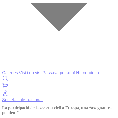
Galeries
Vist i no vist
Passava per aquí
Hemeroteca
Societat
Internacional
La participació de la societat civil a Europa, una “assignatura
pendent”