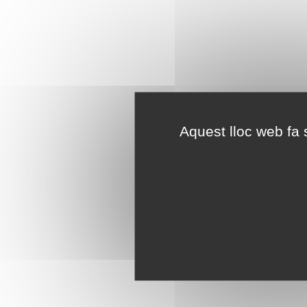
Aquest lloc web fa s