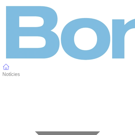
Panell de gestió de galetes
Notícies