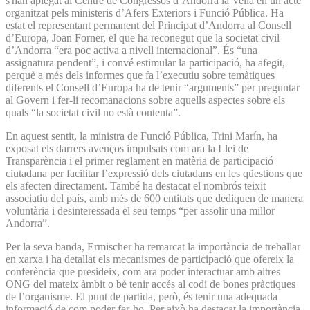
s'han aplegat al Centre de Congressos d’Andorra la Vella en un acte
organitzat pels ministeris d’Afers Exteriors i Funció Pública. Ha
estat el representant permanent del Principat d’Andorra al Consell
d’Europa, Joan Forner, el que ha reconegut que la societat civil
d’Andorra “era poc activa a nivell internacional”. És “una
assignatura pendent”, i convé estimular la participació, ha afegit,
perquè a més dels informes que fa l’executiu sobre temàtiques
diferents el Consell d’Europa ha de tenir “arguments” per preguntar
al Govern i fer-li recomanacions sobre aquells aspectes sobre els
quals “la societat civil no està contenta”.
En aquest sentit, la ministra de Funció Pública, Trini Marín, ha
exposat els darrers avenços impulsats com ara la Llei de
Transparència i el primer reglament en matèria de participació
ciutadana per facilitar l’expressió dels ciutadans en les qüestions que
els afecten directament. També ha destacat el nombrós teixit
associatiu del país, amb més de 600 entitats que dediquen de manera
voluntària i desinteressada el seu temps “per assolir una millor
Andorra”.
Per la seva banda, Ermischer ha remarcat la importància de treballar
en xarxa i ha detallat els mecanismes de participació que ofereix la
conferència que presideix, com ara poder interactuar amb altres
ONG del mateix àmbit o bé tenir accés al codi de bones pràctiques
de l’organisme. El punt de partida, però, és tenir una adequada
informació de com poder fer-ho. Per això ha destacat la importància