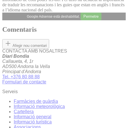
de traduir les recomanacions i les guies que estan en anglès i francès
a l’idioma nacional del país.
Permetre
Google Adsense està deshabilitat.
Comentaris
Afegir nou comentari
CONTACTA AMB NOSALTRES
Diari Bondia
Callaueta, 4, 1r
AD500 Andorra la Vella
Principat d'Andorra
Tel. +376 80 88 88
Formulari de contacte
Serveis
Farmàcies de guàrdia
Informació meteorològica
Cartellera
Informació general
Informació turística
Associacions