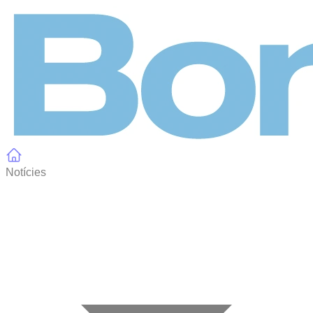
Panell de gestió de galetes
Notícies