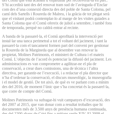
del Comú que està acabant d’enjardinar per reconvertir-la en parc.
S’hi accedirà tant des del renovat tram sud de l’avinguda d’Enclar
com des d’una connexió directa des del poble de Santa Coloma, pel
camí dels Sartells i Roureda de Malreu, i la gràcia de tot plegat serà
que el visitant podrà contemplar-lo al marge de les visites guiades a
Santa Coloma que el Comú ofereix de juliol a setembre, i també fora
de temporada, perquè no caldrà entrar al recinte.
A banda de la passarel·la, el Comú aprofitarà la intervenció per
instal·lar una tanca perimetral a tot el voltant del jaciment, i tant la
passarel·la com el tancament formen part del conveni per gestionar
la Roureda de la Margineda que al desembre van renovar la
propietat, Molines Patrimonis, el ministeri de Cultura i el mateix
Comú. L’objectiu de l’acord és potenciar la difusió del jaciment. Les
administracions es van comprometre a agilitzar-ne el pla de
conservació, a crear dues comissions, una de tècnica i l’altra
directiva, per garantir-ne l’execució, i a redactar el pla director que
n’ha d’ordenar la conservació, el discurs museològic, la museografia
i el model de gestió. De tot això, de què es ve parlant com a mínim
des del 2016, de moment l’únic que s’ha concretat és la passarel·la,
que corre de compte del Comú.
Molines Patrimonis va sufragar-hi vuit campanyes d’excavació, des
del 2007 al 2015, que van donar com a resultat troballes que hi
documenten més de 3.500 anys de presència humana continuada,
des del 2200 abans de Crist fins a mitjans segle XIV. El 2009 el