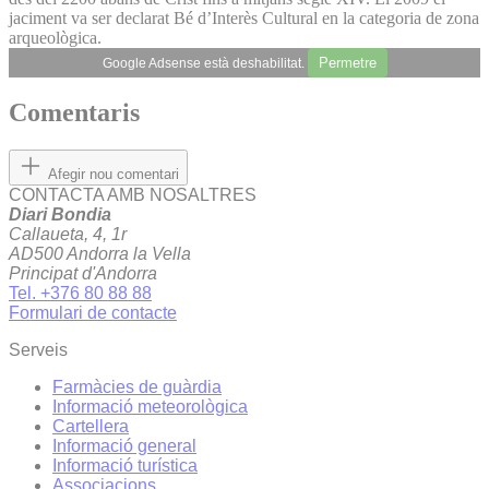
jaciment va ser declarat Bé d’Interès Cultural en la categoria de zona
arqueològica.
Permetre
Google Adsense està deshabilitat.
Comentaris
Afegir nou comentari
CONTACTA AMB NOSALTRES
Diari Bondia
Callaueta, 4, 1r
AD500 Andorra la Vella
Principat d'Andorra
Tel. +376 80 88 88
Formulari de contacte
Serveis
Farmàcies de guàrdia
Informació meteorològica
Cartellera
Informació general
Informació turística
Associacions