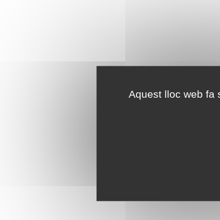
Aquest lloc web fa s