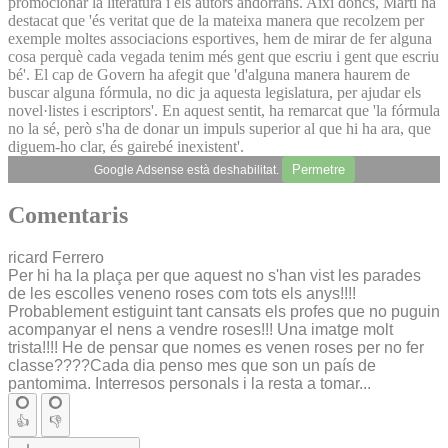
promocionar la literatura i els autors andorrans. Així doncs, Martí ha
destacat que 'és veritat que de la mateixa manera que recolzem per
exemple moltes associacions esportives, hem de mirar de fer alguna
cosa perquè cada vegada tenim més gent que escriu i gent que escriu
bé'. El cap de Govern ha afegit que 'd'alguna manera haurem de
buscar alguna fórmula, no dic ja aquesta legislatura, per ajudar els
novel·listes i escriptors'. En aquest sentit, ha remarcat que 'la fórmula
no la sé, però s'ha de donar un impuls superior al que hi ha ara, que
diguem-ho clar, és gairebé inexistent'.
Permetre
Google Adsense està deshabilitat.
Comentaris
ricard Ferrero
Per hi ha la plaça per que aquest no s'han vist les parades
de les escolles veneno roses com tots els anys!!!!
Probablement estiguint tant cansats els profes que no puguin
acompanyar el nens a vendre roses!!! Una imatge molt
trista!!!! He de pensar que nomes es venen roses per no fer
classe????Cada dia penso mes que son un país de
pantomima. Interresos personals i la resta a tomar...
👍
👎