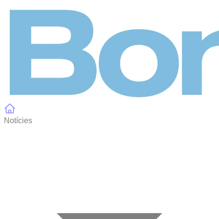
Panell de gestió de galetes
Notícies