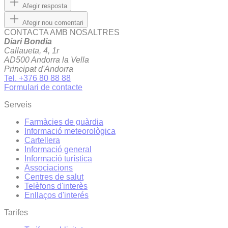
Afegir resposta
Afegir nou comentari
CONTACTA AMB NOSALTRES
Diari Bondia
Callaueta, 4, 1r
AD500 Andorra la Vella
Principat d'Andorra
Tel. +376 80 88 88
Formulari de contacte
Serveis
Farmàcies de guàrdia
Informació meteorològica
Cartellera
Informació general
Informació turística
Associacions
Centres de salut
Telèfons d'interès
Enllaços d'interés
Tarifes