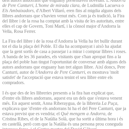
dels autors andorrans que enguany presentaven novetats. L'
Andorra
de Pere Canturri
,
L'home de mirada clara
, de Ludmilla Lacueva o
Els Ambaixadors
, d'Albert Villaró, eren fins al migdia alguns dels
llibres andorrans que s'havien venut més. Com ja és tradició, la Fira
del llibre i de la rosa ha comptat amb la visita de les autoritats, entre
elles el cap de Govern, Toni Martí, i la cònsol major d'Andorra la
Vella, Rosa Ferrer.
La Fira del llibre i de la rosa d'Andorra la Vella ha fet bullir durant
tot el dia la plaça del Poble. El dia ha acompanyat i això ha ajudat
que la gent sortís de casa a passejar i a mirar i comprar llibres i roses.
A banda de les 36 parades, els visitants que s'han apropat fins a la
plaça del poble han tingut l'oportunitat de conversar amb alguns dels
autors andorrans que enguany han tret algun llibre. Així doncs, Pere
Canturri, autor de l'
Andorra de Pere Canturri
, es mostrava 'molt
satisfet' de l'acceptació que estava tenint el seu llibre entre els
compradors.
I és que des de les llibreries presents a la fira han explicat que,
d'entre els llibres andorrans, aquest era un dels que s'estava venent
més. En aquest sentit, Anna Riberaygua, de la llibreria
La Puça
,
explicava que 'd'entre els andorrans hi ha el del Pere Canturri, que ja
estava previst que es vendria; el
Què mengem a Andorra
, de
Cristina Ribes, el de la Natàlia Solà, que ha sortit a última hora i és
en castellà, però com que la Natàlia és una persona prou coneguda