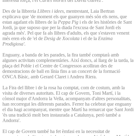
interessa força, i el
Cartes mortes
del David Gàlvez'.
Des de la llibreria
Llibres i idees
, mentrestant, Laia Bertran
explicava que 'de moment els que guanyen més són els nens, que
estan agafant els llibres de la
Peppa Pig
i els de les històries de Sant
Jordi, ja que suposo que per la diada l'excusa de Sant Jordi els
agrada més'. Pel que fa als llibres d'adults, els que s'estaven venent
més eren els de 'el de
Desig de Xocolata
i el de la
Enzima
Prodigiosa'
.
Enguany, a banda de les parades, la fira també comptarà amb
algunes activitats complementàries. Així doncs, al llarg de la tarda, la
plaça del Poble i el Centre de Congressos acolliran des de
demostracions de ball en línia fins a un concert de la formació
ONCA Bàsic, amb Gerard Claret i Andreu Riera.
La Fira del llibre i de la rosa ha comptat, com de costum, amb la
visita de diverses autoritats. El cap de Govern, Toni Martí, i la
cònsol major d'Andorra la Vella, acompanyats d'altres personalitats,
han recorregut les diferents parades. Ferrer ha celebrat que enguany
el dia hagi acompanyat, mentre que Martí ha remarcat que Sant Jordi
'és una tradició molt ben instaurada a Catalunya, però també a
Andorra'.
El cap de Govern també ha fet èmfasi en la necessitat de