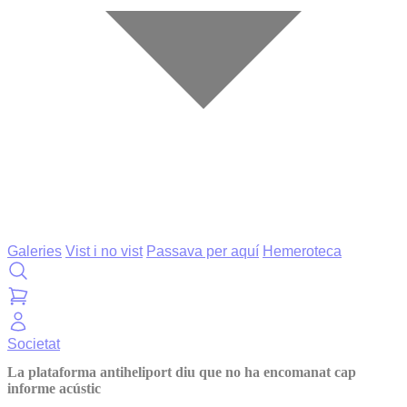
Galeries
Vist i no vist
Passava per aquí
Hemeroteca
Societat
La plataforma antiheliport diu que no ha encomanat cap
informe acústic