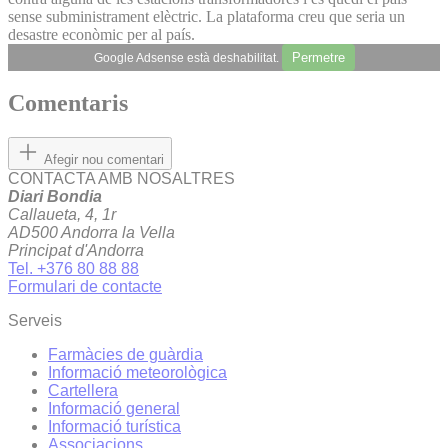
sense subministrament elèctric. La plataforma creu que seria un
desastre econòmic per al país.
Permetre
Google Adsense està deshabilitat.
Comentaris
Afegir nou comentari
CONTACTA AMB NOSALTRES
Diari Bondia
Callaueta, 4, 1r
AD500 Andorra la Vella
Principat d'Andorra
Tel. +376 80 88 88
Formulari de contacte
Serveis
Farmàcies de guàrdia
Informació meteorològica
Cartellera
Informació general
Informació turística
Associacions