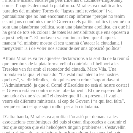
l’informe acústic encarregat pels Liberals d’Escaldes-Engordany,
com si l’hagués demanat la plataforma. Miralles va qualificar les
paraules del ministre Torres de “lapsus molt revelador” i va
puntualitzar que no han encomanat cap informe “perquè no tenim
els mitjans econòmics que té Govern o els partits polítics i perquè no
som una plataforma política, som una plataforma apolítica, en què hi
ha gent de tots els colors i de totes les sensibilitats que ens oposem a
aquest heliport”. El portaveu va continuar dient que d’aquesta
manera “el ministre mostra el seu tarannà d’atacar la ciutadania i
menystenir-la i de voler-nos acusar de ser una oposició política”.
Alfons Miralles va fer aquestes declaracions a la sortida de la reunió
que membres de la plataforma veïnal contrària a l’heliport a les
Tresoles van fer amb el raonador del ciutadà, Marc Vila. Una
trobada en la qual el raonador “ha estat molt atent a les nostres
queixes”, va dir Miralles, i de qui esperen rebre “suport davant
l’Administració, ja que el Comú d’Escaldes no està al nostre costat i
el Govern està en contra nostre obertament”. El que esperen del
raonador és que s’estudiï el dossier que li han presentat i vagi a
veure els diferents ministeris, al cap de Govern i “a qui faci falta”,
perquè es faci el que sigui millor per a la ciutadania.
D’altra banda, Miralles va aprofitar l’ocasió per demanar a les
associacions econòmiques del país si estan disposades a assumir el
risc que suposa que els helicòpters tinguin problemes i s’estavellin
contra alguna de les estacions transformadores i es quedi el país