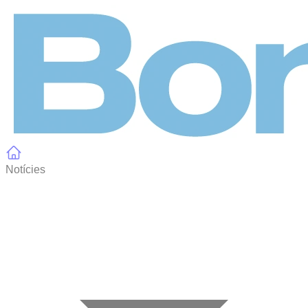
Panell de gestió de galetes
Notícies