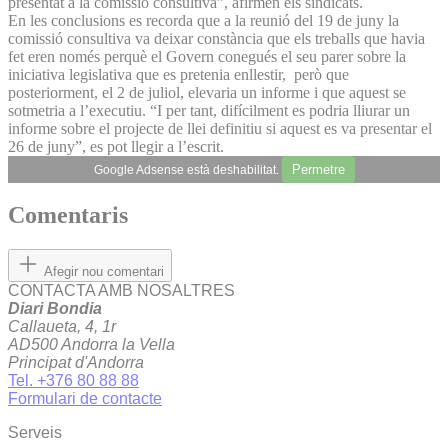
presentat a la comissió consultiva”, afirmen els sindicats.
En les conclusions es recorda que a la reunió del 19 de juny la
comissió consultiva va deixar constància que els treballs que havia
fet eren només perquè el Govern conegués el seu parer sobre la
iniciativa legislativa que es pretenia enllestir, però que
posteriorment, el 2 de juliol, elevaria un informe i que aquest se
sotmetria a l’executiu. “I per tant, difícilment es podria lliurar un
informe sobre el projecte de llei definitiu si aquest es va presentar el
26 de juny”, es pot llegir a l’escrit.
Permetre
Google Adsense està deshabilitat.
Comentaris
Afegir nou comentari
CONTACTA AMB NOSALTRES
Diari Bondia
Callaueta, 4, 1r
AD500 Andorra la Vella
Principat d'Andorra
Tel. +376 80 88 88
Formulari de contacte
Serveis