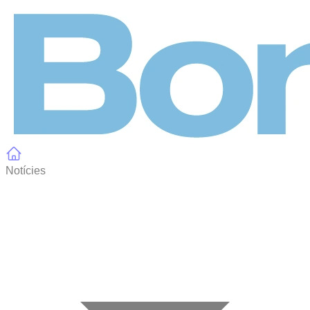
Panell de gestió de galetes
Notícies