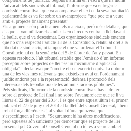
complements de jubilació. Segons s’afirma en l’escrit que ha lliurat
l’advocat dels sindicats al tribunal, l’informe que va entregar la
comissió consultiva i que va acompanyar el text en la seva tramitació
parlamentària es va fer sobre un avantprojecte “que poc té a veure
amb el projecte finalment presentat”.
Els arguments són pràcticament els mateixos, però més detallats, que
els que ja van utilitzar els sindicats en el recurs contra la llei davant
la batlle, que el va desestimar. Les organitzacions sindicals entenen
que no s’ha respectat l’article 18 de la Constitució, relatiu al dret a la
llibertat de sindicació, ni tampoc el que va ordenar el Tribunal
Constitucional en la sentència del 5 de febrer de l’any passat. En
aquesta resolució, l’alt tribunal establia que l’emissió d’un informe
preceptiu sobre projectes de llei “és un mecanisme d’aplicació
obligada” i declarava que “ometre el seu exercici equival a obturar
una de les vies més rellevants que existeixen avui en l’ordenament
jurídic andorrà per a la representació, defensa i promoció dels
interessos dels treballadors de les administracions públiques”.
Pels sindicats, l’informe de la comissió consultiva s’havia de fer
sobre el projecte de llei final i no sobre l’avantprojecte que se li va
lliurar el 22 de gener del 2014. I és que entre aquest últim i el primer,
publicat el 27 de juny del 2014 al butlletí del Consell General, “hem
trobat força diferències”, al voltant d’una quinzena, que
s’especifiquen a l’escrit. “Segurament hi ha altres modificacions,
però aquestes són suficients per demostrar que el projecte de llei
presentat pel Govern al Consell General no té res a veure amb el