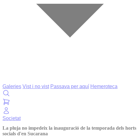
Galeries
Vist i no vist
Passava per aquí
Hemeroteca
Societat
La pluja no impedeix la inauguració de la temporada dels horts
socials d'en Sucarana