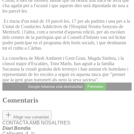
Comú, a més de mossèn Jaume que ha beneït una mica de terra que
s'ha agafat per a l'ocasió i que aquests dies serà dipositada de nou a
les parcel·les.
Es tracta d'un total de 19 parcel·les, 17 per als padrins i una per a la
Unitat de Conductes Addictives de l'Hospital Nostra Senyora de
Meritxell, i l'altra, com a novetat d'aquesta edició, per als escolars
dels centres de la parròquia que al Consell d'Infants van sol·licitar
poder participar en el programa dels horts socials, i que destinaran
tot el cultiu a Càritas.
La consellera de Medi Ambient i Gent Gran, Magda Sinfreu, i la
cònsol major d'Escaldes, Trini Marín, han agraït a la família
Sucarana la cessió gratuïta dels terrenys i han animat els hortolans i
representants de les escoles a seguir en aquesta tasca que "permet
que la gent gran transmeti als nens la seva saviesa".
Permetre
Google Adsense està deshabilitat.
Comentaris
Afegir nou comentari
CONTACTA AMB NOSALTRES
Diari Bondia
Callaueta, 4, 1r