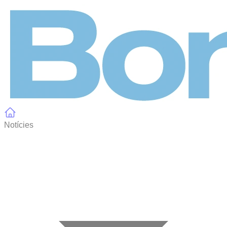
Panell de gestió de galetes
Notícies