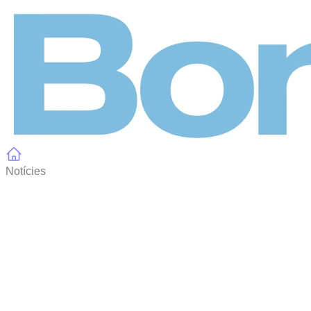
Panell de gestió de galetes
Notícies