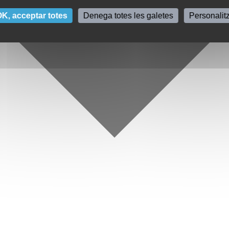
K, acceptar totes
Denega totes les galetes
Personalit