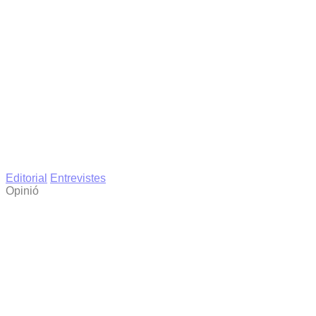
Editorial
Entrevistes
Opinió