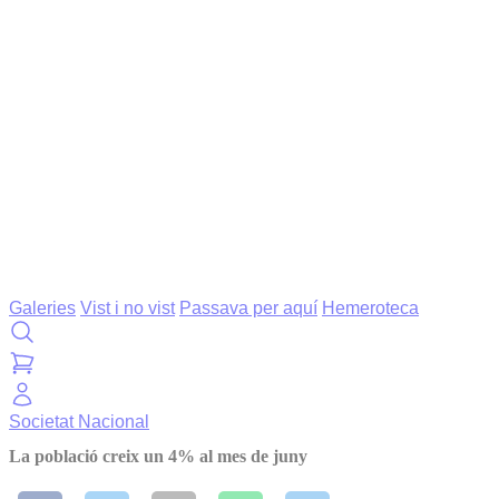
Galeries
Vist i no vist
Passava per aquí
Hemeroteca
Societat
Nacional
La població creix un 4% al mes de juny