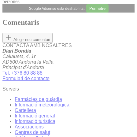
persones.
Permetre
Google Adsense està deshabilitat.
Comentaris
Afegir nou comentari
CONTACTA AMB NOSALTRES
Diari Bondia
Callaueta, 4, 1r
AD500 Andorra la Vella
Principat d'Andorra
Tel. +376 80 88 88
Formulari de contacte
Serveis
Farmàcies de guàrdia
Informació meteorològica
Cartellera
Informació general
Informació turística
Associacions
Centres de salut