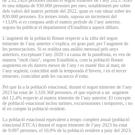
de 2.625.420 persones durant el segon trimestre de l’any 2023. Això
és una mitjana de 930.000 persones per mes, notablement per sobre
dels valors del mateix període del 2022, quan es van situar sobre les
830.000 persones. En termes totals, suposa un increment del
+13,0% si es compara amb el mateix període de l’any anterior,
segons ha publicat el departament d'Estadística aquest dilluns.
L’augment de la població flotant respecte a la xifra del segon
trimestre de l’any anterior s’explica, en gran part, per l’augment de
les pernoctacions. Si es realitza una anàlisi mensual pels anys
anteriors, exceptuant l’any 2020 i a causa de la pandèmia, es veu de
manera "molt clara", segons Estadística, com la població flotant
augmenta en els darrers mesos de l’any i es manté fins al març de
l’any següent, coincidint amb la temporada d’hivern, i en el tercer
trimestre, coincidint amb les vacances d’estiu.
Pel que fa a la població estacional, durant el segon trimestre de l’any
2023 ha estat de 3.320.368 persones, el que equival a un augment
del 12,4% respecte al mateix trimestre de l’any anterior. El concepte
de població estacional inclou turistes, excursionistes i temporers, i no
té en compte la població resident.
La població estacional equivalent a temps complert anual (població
estacional ETCA) durant el segon trimestre de l’any 2023 ha estat
de 9.097 persones, el 10,9% de la població resident a juny del 2023.