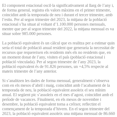
El component estacional oscil·la significativament al llarg de l’any i,
de forma general, registra els valors màxims en el primer trimestre,
coincidint amb la temporada de neu i durant el tercer trimestre, amb
l’estiu. Per al segon trimestre del 2023, la mitjana de la població
estacional s’ha situat al voltant d’1.100.000 persones mensuals,
mentre que per al segon trimestre del 2022, la mitjana mensual es va
situar sobre 985.000 persones.
La població equivalent és un càlcul que es realitza per a estimar quin
seria el total de població anual resident que generaria la necessitat de
recursos que requereixen els residents més els no residents que, en
un moment donat de l’any, visiten el país (població estacional i
població vinculada). Per al segon trimestre de l’any 2023, la
població equivalent és de 91.826 persones, un +4,5% respecte al
mateix trimestre de l’any anterior.
Si s’analitzen les dades de forma mensual, generalment s’observa
com en els mesos d’abril i maig, coincidint amb l’acabament de la
temporada de neu, la població equivalent assoleix el seu mínim
anual. El següent pic s’assoleix en el mes d’agost, coincidint amb el
període de vacances. Finalment, en els mesos de novembre i
desembre, la població equivalent torna a créixer, reflectint el
començament de la temporada d’hivern. En el segon trimestre del
2023, la població equivalent assoleix una mitjana mensual de 86.660