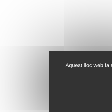
Aquest lloc web fa s