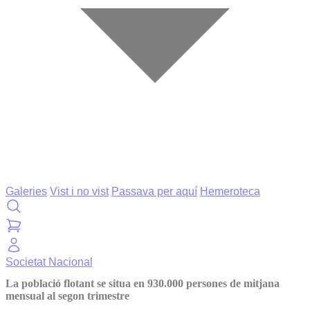
Galeries
Vist i no vist
Passava per aquí
Hemeroteca
Societat
Nacional
La població flotant se situa en 930.000 persones de mitjana
mensual al segon trimestre