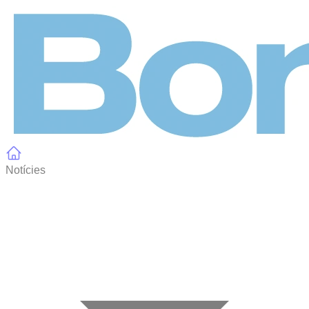
Panell de gestió de galetes
Notícies