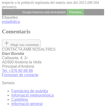
respecte a la població registrada del mateix mes del 2023 (88.504
persones).
Permetre
Google Adsense està deshabilitat.
Etiquetes
estadística
Comentaris
Afegir nou comentari
CONTACTA AMB NOSALTRES
Diari Bondia
Callaueta, 4, 1r
AD500 Andorra la Vella
Principat d'Andorra
Tel. +376 80 88 88
Formulari de contacte
Serveis
Farmàcies de guàrdia
Informació meteorològica
Cartellera
Informació general