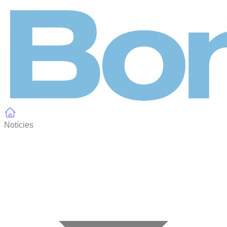
Panell de gestió de galetes
Notícies