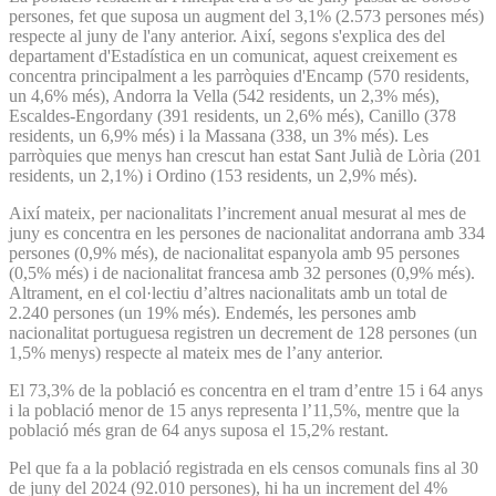
persones, fet que suposa un augment del 3,1% (2.573 persones més)
respecte al juny de l'any anterior. Així, segons s'explica des del
departament d'Estadística en un comunicat, aquest creixement es
concentra principalment a les parròquies d'Encamp (570 residents,
un 4,6% més), Andorra la Vella (542 residents, un 2,3% més),
Escaldes-Engordany (391 residents, un 2,6% més), Canillo (378
residents, un 6,9% més) i la Massana (338, un 3% més). Les
parròquies que menys han crescut han estat Sant Julià de Lòria (201
residents, un 2,1%) i Ordino (153 residents, un 2,9% més).
Així mateix, per nacionalitats l’increment anual mesurat al mes de
juny es concentra en les persones de nacionalitat andorrana amb 334
persones (0,9% més), de nacionalitat espanyola amb 95 persones
(0,5% més) i de nacionalitat francesa amb 32 persones (0,9% més).
Altrament, en el col·lectiu d’altres nacionalitats amb un total de
2.240 persones (un 19% més). Endemés, les persones amb
nacionalitat portuguesa registren un decrement de 128 persones (un
1,5% menys) respecte al mateix mes de l’any anterior.
El 73,3% de la població es concentra en el tram d’entre 15 i 64 anys
i la població menor de 15 anys representa l’11,5%, mentre que la
població més gran de 64 anys suposa el 15,2% restant.
Pel que fa a la població registrada en els censos comunals fins al 30
de juny del 2024 (92.010 persones), hi ha un increment del 4%