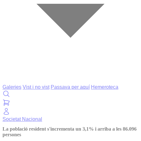
Galeries
Vist i no vist
Passava per aquí
Hemeroteca
Societat
Nacional
La població resident s'incrementa un 3,1% i arriba a les 86.096
persones