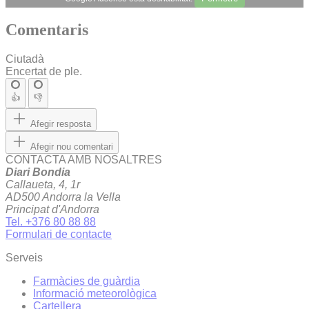
Comentaris
Ciutadà
Encertat de ple.
👍
👎
Afegir resposta
Afegir nou comentari
CONTACTA AMB NOSALTRES
Diari Bondia
Callaueta, 4, 1r
AD500 Andorra la Vella
Principat d'Andorra
Tel. +376 80 88 88
Formulari de contacte
Serveis
Farmàcies de guàrdia
Informació meteorològica
Cartellera