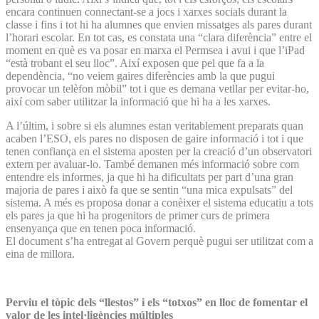
encara continuen connectant-se a jocs i xarxes socials durant la
classe i fins i tot hi ha alumnes que envien missatges als pares durant
l’horari escolar. En tot cas, es constata una “clara diferència” entre el
moment en què es va posar en marxa el Permsea i avui i que l’iPad
“està trobant el seu lloc”. Així exposen que pel que fa a la
dependència, “no veiem gaires diferències amb la que pugui
provocar un telèfon mòbil” tot i que es demana vetllar per evitar-ho,
així com saber utilitzar la informació que hi ha a les xarxes.
A l’últim, i sobre si els alumnes estan veritablement preparats quan
acaben l’ESO, els pares no disposen de gaire informació i tot i que
tenen confiança en el sistema aposten per la creació d’un observatori
extern per avaluar-lo. També demanen més informació sobre com
entendre els informes, ja que hi ha dificultats per part d’una gran
majoria de pares i això fa que se sentin “una mica expulsats” del
sistema. A més es proposa donar a conèixer el sistema educatiu a tots
els pares ja que hi ha progenitors de primer curs de primera
ensenyança que en tenen poca informació.
El document s’ha entregat al Govern perquè pugui ser utilitzat com a
eina de millora.
Perviu el tòpic dels “llestos” i els “totxos” en lloc de fomentar el
valor de les intel·ligències múltiples