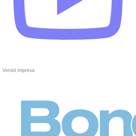
Versió impresa