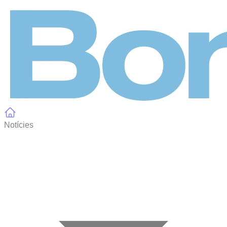
Panell de gestió de galetes
Notícies