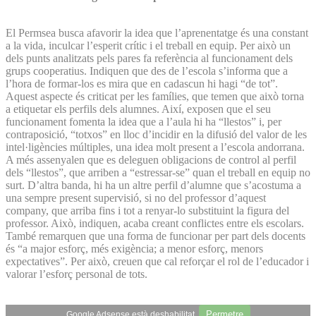
El Permsea busca afavorir la idea que l’aprenentatge és una constant
a la vida, inculcar l’esperit crític i el treball en equip. Per això un
dels punts analitzats pels pares fa referència al funcionament dels
grups cooperatius. Indiquen que des de l’escola s’informa que a
l’hora de formar-los es mira que en cadascun hi hagi “de tot”.
Aquest aspecte és criticat per les famílies, que temen que això torna
a etiquetar els perfils dels alumnes. Així, exposen que el seu
funcionament fomenta la idea que a l’aula hi ha “llestos” i, per
contraposició, “totxos” en lloc d’incidir en la difusió del valor de les
intel·ligències múltiples, una idea molt present a l’escola andorrana.
A més assenyalen que es deleguen obligacions de control al perfil
dels “llestos”, que arriben a “estressar-se” quan el treball en equip no
surt. D’altra banda, hi ha un altre perfil d’alumne que s’acostuma a
una sempre present supervisió, si no del professor d’aquest
company, que arriba fins i tot a renyar-lo substituint la figura del
professor. Això, indiquen, acaba creant conflictes entre els escolars.
També remarquen que una forma de funcionar per part dels docents
és “a major esforç, més exigència; a menor esforç, menors
expectatives”. Per això, creuen que cal reforçar el rol de l’educador i
valorar l’esforç personal de tots.
Permetre
Google Adsense està deshabilitat.