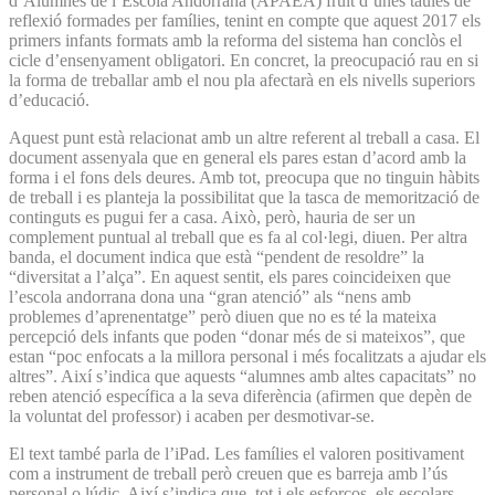
d’Alumnes de l’Escola Andorrana (APAEA) fruit d’unes taules de
reflexió formades per famílies, tenint en compte que aquest 2017 els
primers infants formats amb la reforma del sistema han conclòs el
cicle d’ensenyament obligatori. En concret, la preocupació rau en si
la forma de treballar amb el nou pla afectarà en els nivells superiors
d’educació.
Aquest punt està relacionat amb un altre referent al treball a casa. El
document assenyala que en general els pares estan d’acord amb la
forma i el fons dels deures. Amb tot, preocupa que no tinguin hàbits
de treball i es planteja la possibilitat que la tasca de memorització de
continguts es pugui fer a casa. Això, però, hauria de ser un
complement puntual al treball que es fa al col·legi, diuen. Per altra
banda, el document indica que està “pendent de resoldre” la
“diversitat a l’alça”. En aquest sentit, els pares coincideixen que
l’escola andorrana dona una “gran atenció” als “nens amb
problemes d’aprenentatge” però diuen que no es té la mateixa
percepció dels infants que poden “donar més de si mateixos”, que
estan “poc enfocats a la millora personal i més focalitzats a ajudar els
altres”. Així s’indica que aquests “alumnes amb altes capacitats” no
reben atenció específica a la seva diferència (afirmen que depèn de
la voluntat del professor) i acaben per desmotivar-se.
El text també parla de l’iPad. Les famílies el valoren positivament
com a instrument de treball però creuen que es barreja amb l’ús
personal o lúdic. Així s’indica que, tot i els esforços, els escolars