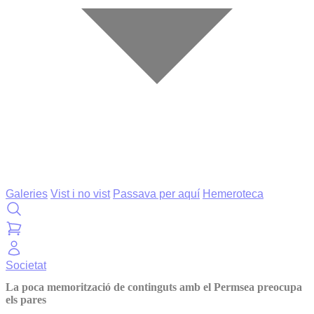
Galeries
Vist i no vist
Passava per aquí
Hemeroteca
Societat
La poca memorització de continguts amb el Permsea preocupa
els pares