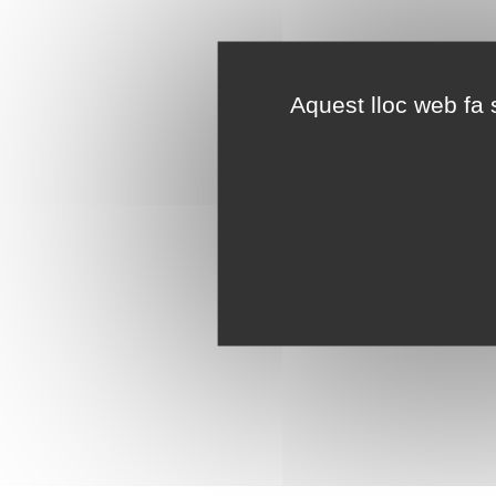
Aquest lloc web fa s