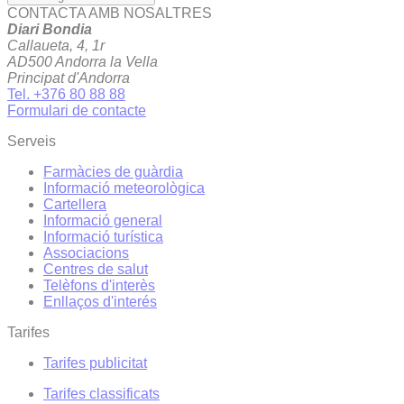
CONTACTA AMB NOSALTRES
Diari Bondia
Callaueta, 4, 1r
AD500 Andorra la Vella
Principat d'Andorra
Tel. +376 80 88 88
Formulari de contacte
Serveis
Farmàcies de guàrdia
Informació meteorològica
Cartellera
Informació general
Informació turística
Associacions
Centres de salut
Telèfons d'interès
Enllaços d'interés
Tarifes
Tarifes publicitat
Tarifes classificats