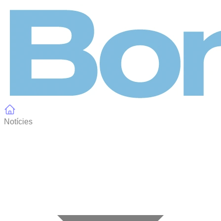
Panell de gestió de galetes
Notícies