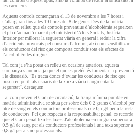
fan controls d’aquest tipus, amb la voluntat de reduir la sinistralitat a
les carreteres.
Aquests controls començaran el 13 de novembre a les 7 hores i
s’allargaran fins a les 19 hores del 8 de gener. Des de la policia
posen en relleu que els controls preventius d’alcoholèmia segueixen
el pla d’actuació marcat pel ministeri d’Afers Socials, Justícia i
Interior per millorar la seguretat viària en general i reduir la xifra
d’accidents provocats pel consum d’alcohol, així com sensibilitzar
els conductors del risc que comporta conduir sota els efectes de
l’alcohol i/o les drogues.
Tal com ja s’ha posat en relleu en ocasions anteriors, aquesta
campanya s’anuncia ja que el que es pretén és fomentar la prevenció
i la dissuasió. “Es tracta doncs d’evitar les conductes de risc que
posen en perill als usuaris de la xarxa viària i augmentar la
seguretat”, destaquen.
Tal com preveu el Codi de circulació, la franja mínima punible en
matèria administrativa se situa per sobre dels 0,2 grams d’alcohol per
litre de sang en els conductors professionals i de 0,5 g/l per a la resta
de conductors. Pel que respecta a la responsabilitat penal, es recorda
que el Codi penal fixa les taxes d'alcoholèmia en un grau superior a
0,5 g/l de sang per als conductors professionals i una taxa superior a
0,8 g/l per als no professionals.