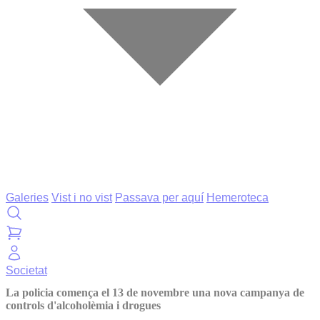
Galeries
Vist i no vist
Passava per aquí
Hemeroteca
Societat
La policia comença el 13 de novembre una nova campanya de
controls d'alcoholèmia i drogues