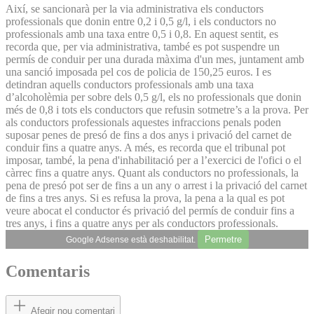
Així, se sancionarà per la via administrativa els conductors
professionals que donin entre 0,2 i 0,5 g/l, i els conductors no
professionals amb una taxa entre 0,5 i 0,8. En aquest sentit, es
recorda que, per via administrativa, també es pot suspendre un
permís de conduir per una durada màxima d'un mes, juntament amb
una sanció imposada pel cos de policia de 150,25 euros. I es
detindran aquells conductors professionals amb una taxa
d’alcoholèmia per sobre dels 0,5 g/l, els no professionals que donin
més de 0,8 i tots els conductors que refusin sotmetre’s a la prova. Per
als conductors professionals aquestes infraccions penals poden
suposar penes de presó de fins a dos anys i privació del carnet de
conduir fins a quatre anys. A més, es recorda que el tribunal pot
imposar, també, la pena d'inhabilitació per a l’exercici de l'ofici o el
càrrec fins a quatre anys. Quant als conductors no professionals, la
pena de presó pot ser de fins a un any o arrest i la privació del carnet
de fins a tres anys. Si es refusa la prova, la pena a la qual es pot
veure abocat el conductor és privació del permís de conduir fins a
tres anys, i fins a quatre anys per als conductors professionals.
Permetre
Google Adsense està deshabilitat.
Comentaris
Afegir nou comentari