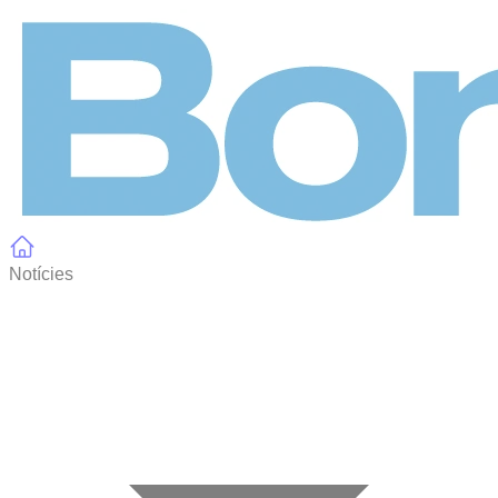
Panell de gestió de galetes
Notícies