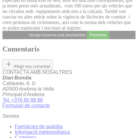
especials en situacions de neu, amb les sancions corresponents, que
ja tenen preus més actualitzats, com 180 euros per als vehicles que
no circulen amb equipaments amb neu a la calçada. També van
canviar un altre article sobre la vigència de llicències de conduir i
certs permisos de ciclomotors, així com la norma dels vehicles que
es poden matricular i inscriure al registre.
Permetre
Google Adsense està deshabilitat.
Comentaris
Afegir nou comentari
CONTACTA AMB NOSALTRES
Diari Bondia
Callaueta, 4, 1r
AD500 Andorra la Vella
Principat d'Andorra
Tel. +376 80 88 88
Formulari de contacte
Serveis
Farmàcies de guàrdia
Informació meteorològica
Cartellera