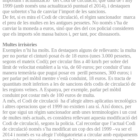
important l’actualització” del Codi de circulació, que data de l’any
1999 (amb només una actualització puntual el 2014), i destaquen
que sobretot s’ha de canviar l’import de les sancions.
De fet, si es mira el Codi de circulació, el règim sancionador marca
el preu de les multes en les antigues pessetes. No només s’ha de
canviar la moneda a euros, sinó que des del cos policial consideren
que els imports són massa baixos i, per tant, poc dissuasoris.
Multes irrisòries
Exemples n’hi ha molts. En destaquen alguns de rellevants: la multa
per no portar el cinturó posat és de 18 euros (unes 3.000 pessetes,
segons el mateix Codi); per circular fins a 40 km/h per sobre del
límit de velocitat establert a la via, de 60 euros; per conduir d’una
manera temerària que pugui posar en perill persones, 300 euros; i
per parlar pel mòbil mentre s’està conduint, 18 euros. Es tracta de
quantitats molt inferiors a les de sancions dels codis de circulació de
les regions veïnes. A Espanya, per exemple, parlar pel mòbil
conduint pot costar més de 100 euros de multa.
A més, el Codi de circulació ha d’afegir altres aplicatius tecnològics
i altres operacions que el 1999 no existien i ara sí. Així doncs, per
fer que sigui un règim sancionador amb unes terminologies i un cost
de multes més actuals, es considera rellevant aquesta modificació del
Codi de circulació, segons la policia. Cal recordar que l’actual Codi
de circulació només s’ha modificat un cop des del 1999 –va ser el
2014 i només es va afegir l’obligatorietat a circular amb equipaments