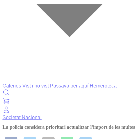
Galeries
Vist i no vist
Passava per aquí
Hemeroteca
Societat
Nacional
La policia considera prioritari actualitzar l’import de les multes