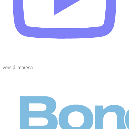
Versió impresa