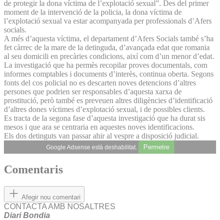
de protegir la dona víctima de l’explotació sexual”. Des del primer
moment de la intervenció de la policia, la dona víctima de
l’explotació sexual va estar acompanyada per professionals d’Afers
socials.
A més d’aquesta víctima, el departament d’Afers Socials també s’ha
fet càrrec de la mare de la detinguda, d’avançada edat que romania
al seu domicili en precàries condicions, així com d’un menor d’edat.
La investigació que ha permès recopilar proves documentals, com
informes comptables i documents d’interès, continua oberta. Segons
fonts del cos policial no es descarten noves detencions d’altres
persones que podrien ser responsables d’aquesta xarxa de
prostitució, però també es preveuen altres diligències d’identificació
d’altres dones víctimes d’explotació sexual, i de possibles clients.
Es tracta de la segona fase d’aquesta investigació que ha durat sis
mesos i que ara se centraria en aquestes noves identificacions.
Els dos detinguts van passar ahir al vespre a disposició judicial.
Permetre
Google Adsense està deshabilitat.
Comentaris
Afegir nou comentari
CONTACTA AMB NOSALTRES
Diari Bondia