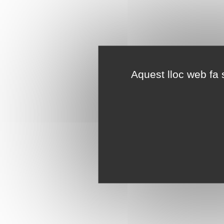
Aquest lloc web fa s