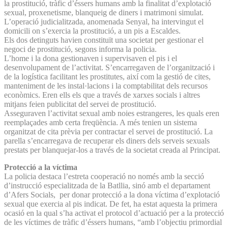
la prostitució, tràfic d’éssers humans amb la finalitat d’explotació
sexual, proxenetisme, blanqueig de diners i matrimoni simulat.
L’operació judicialitzada, anomenada Senyal, ha intervingut el
domicili on s’exercia la prostitució, a un pis a Escaldes.
Els dos detinguts havien constituït una societat per gestionar el
negoci de prostitució, segons informa la policia.
L’home i la dona gestionaven i supervisaven el pis i el
desenvolupament de l’activitat. S’encarregaven de l’organització i
de la logística facilitant les prostitutes, així com la gestió de cites,
manteniment de les instal·lacions i la comptabilitat dels recursos
econòmics. Eren ells els que a través de xarxes socials i altres
mitjans feien publicitat del servei de prostitució.
Asseguraven l’activitat sexual amb noies estrangeres, les quals eren
reemplaçades amb certa freqüència. A més tenien un sistema
organitzat de cita prèvia per contractar el servei de prostitució. La
parella s’encarregava de recuperar els diners dels serveis sexuals
prestats per blanquejar-los a través de la societat creada al Principat.
Protecció a la víctima
La policia destaca l’estreta cooperació no només amb la secció
d’instrucció especialitzada de la Batllia, sinó amb el departament
d’Afers Socials, per donar protecció a la dona víctima d’explotació
sexual que exercia al pis indicat. De fet, ha estat aquesta la primera
ocasió en la qual s’ha activat el protocol d’actuació per a la protecció
de les víctimes de tràfic d’éssers humans, “amb l’objectiu primordial