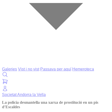
Galeries
Vist i no vist
Passava per aquí
Hemeroteca
Societat
Andorra la Vella
La policia desmantella una xarxa de prostitució en un pis
d’Escaldes