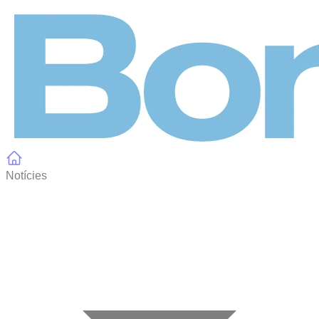
Panell de gestió de galetes
Notícies