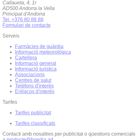
Callaueta, 4, 1r
AD500 Andorra la Vella
Principat d'Andorra
Tel. +376 80 88 88
Formulari de contacte
Serveis
Farmàcies de guàrdia
Informació meteorològica
Cartellera
Informació general
Informació turística
Associacions
Centres de salut
Telèfons d'interès
Enllaços d'interés
Tarifes
Tarifes publicitat
Tarifes classificats
Contacti amb nosaltres per publicitat o qüestions comercials
a
producte@bondia.ad