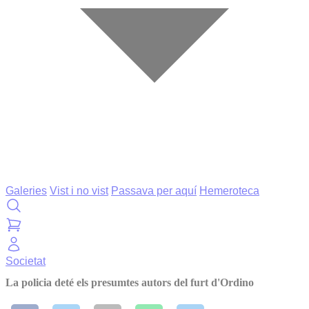
Galeries
Vist i no vist
Passava per aquí
Hemeroteca
Societat
La policia deté els presumtes autors del furt d'Ordino