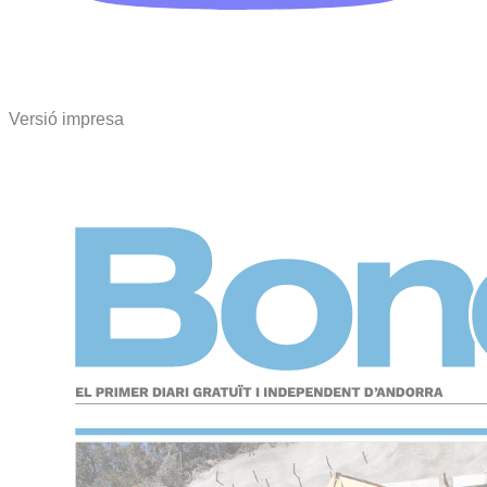
Versió impresa