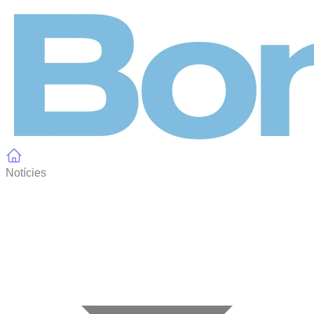
Panell de gestió de galetes
Notícies