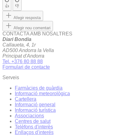
👍
👎
Afegir resposta
Afegir nou comentari
CONTACTA AMB NOSALTRES
Diari Bondia
Callaueta, 4, 1r
AD500 Andorra la Vella
Principat d'Andorra
Tel. +376 80 88 88
Formulari de contacte
Serveis
Farmàcies de guàrdia
Informació meteorològica
Cartellera
Informació general
Informació turística
Associacions
Centres de salut
Telèfons d'interès
Enllaços d'interés