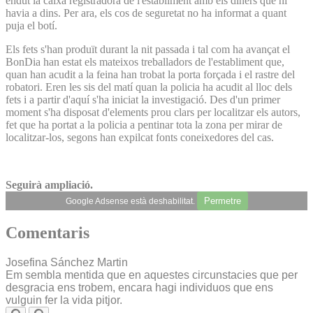
endut la caixa registradora de l'establiment amb els diners que hi
havia a dins. Per ara, els cos de seguretat no ha informat a quant
puja el botí.
Els fets s'han produït durant la nit passada i tal com ha avançat el
BonDia han estat els mateixos treballadors de l'establiment que,
quan han acudit a la feina han trobat la porta forçada i el rastre del
robatori. Eren les sis del matí quan la policia ha acudit al lloc dels
fets i a partir d'aquí s'ha iniciat la investigació. Des d'un primer
moment s'ha disposat d'elements prou clars per localitzar els autors,
fet que ha portat a la policia a pentinar tota la zona per mirar de
localitzar-los, segons han expilcat fonts coneixedores del cas.
Seguirà ampliació.
Permetre
Google Adsense està deshabilitat.
Comentaris
Josefina Sánchez Martin
Em sembla mentida que en aquestes circunstacies que per
desgracia ens trobem, encara hagi individuos que ens
vulguin fer la vida pitjor.