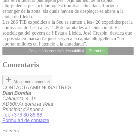
una reivindicació plantejada per l’Ajuntament de la capital
alturgellenca per facilitar aquest tràmit als ciutadans d’origen
estranger de la zona, els quals havien de desplaçar-se abans a la
ciutat de Lleida.
Les 286 TIE expedides a la Seu se sumen a les 420 expedides per la
comissaria de Les i a les 15.866 tramitades a Lleida ciutat. El
sotsdelegat del govern de l’Estat a Lleida, José Crespín, destaca que
la posada en marxa d’aquest servei a la capital alturgellenca “ha
aportat millores en l’atenció a la ciutadania”.
Permetre
Google Adsense està deshabilitat.
Comentaris
Afegir nou comentari
CONTACTA AMB NOSALTRES
Diari Bondia
Callaueta, 4, 1r
AD500 Andorra la Vella
Principat d'Andorra
Tel. +376 80 88 88
Formulari de contacte
Serveis