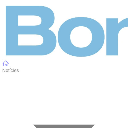
Panell de gestió de galetes
Notícies