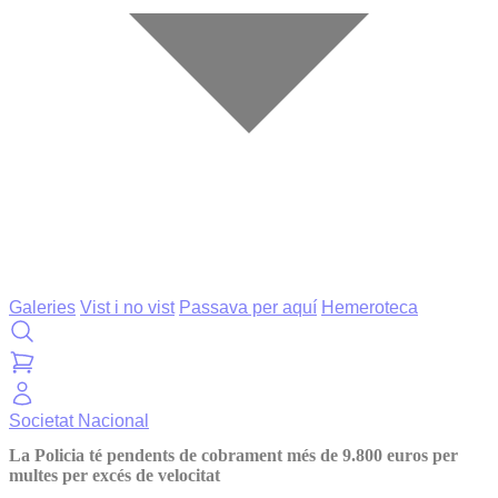
Galeries
Vist i no vist
Passava per aquí
Hemeroteca
Societat
Nacional
La Policia té pendents de cobrament més de 9.800 euros per
multes per excés de velocitat