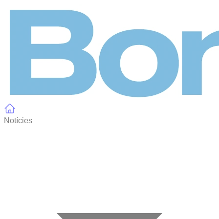
Panell de gestió de galetes
Notícies