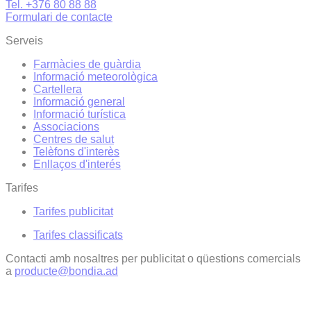
Tel. +376 80 88 88
Formulari de contacte
Serveis
Farmàcies de guàrdia
Informació meteorològica
Cartellera
Informació general
Informació turística
Associacions
Centres de salut
Telèfons d'interès
Enllaços d'interés
Tarifes
Tarifes publicitat
Tarifes classificats
Contacti amb nosaltres per publicitat o qüestions comercials
a
producte@bondia.ad