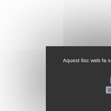
Aquest lloc web fa se
D