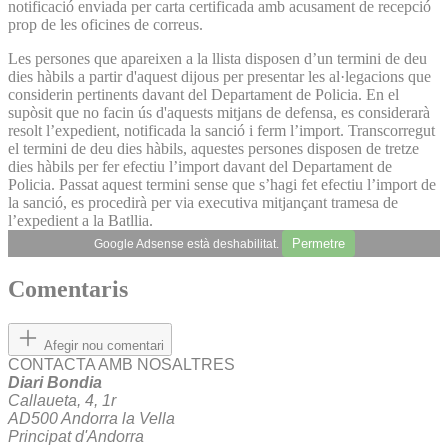
notificació enviada per carta certificada amb acusament de recepció
prop de les oficines de correus.
Les persones que apareixen a la llista disposen d’un termini de deu
dies hàbils a partir d'aquest dijous per presentar les al·legacions que
considerin pertinents davant del Departament de Policia. En el
supòsit que no facin ús d'aquests mitjans de defensa, es considerarà
resolt l’expedient, notificada la sanció i ferm l’import. Transcorregut
el termini de deu dies hàbils, aquestes persones disposen de tretze
dies hàbils per fer efectiu l’import davant del Departament de
Policia. Passat aquest termini sense que s’hagi fet efectiu l’import de
la sanció, es procedirà per via executiva mitjançant tramesa de
l’expedient a la Batllia.
Permetre
Google Adsense està deshabilitat.
Comentaris
Afegir nou comentari
CONTACTA AMB NOSALTRES
Diari Bondia
Callaueta, 4, 1r
AD500 Andorra la Vella
Principat d'Andorra