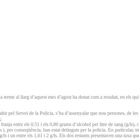
 terme al llarg d’aquest mes d’agost ha donat com a resultat, en els qu
 ahir pel Servei de la Policia, s’ha d’assenyalar que nou persones, de les
.
la franja entre els 0,51 i els 0,80 grams d’alcohol per litre de sang (g/l
s i, per conseqüència, han estat detinguts per la policia. En particular,
60 g/ls i un entre els 1,61 i 2 g/ls. Els dos restants presentaven una taxa qu