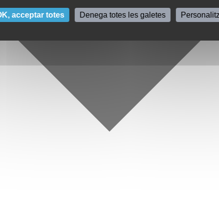
K, acceptar totes
Denega totes les galetes
Personalit