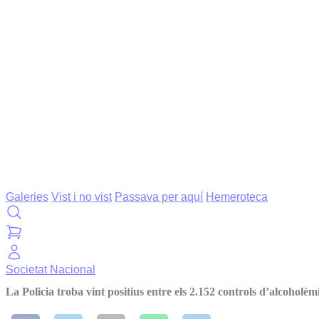
Galeries
Vist i no vist
Passava per aquí
Hemeroteca
Societat
Nacional
La Policia troba vint positius entre els 2.152 controls d’alcoholèm