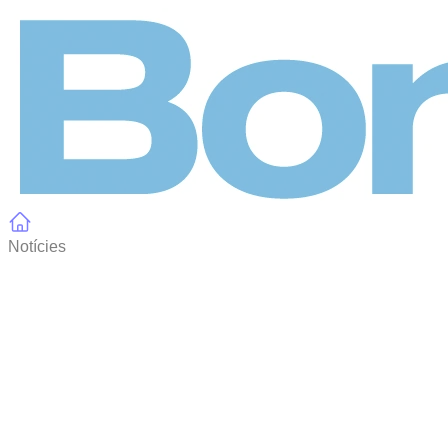
Panell de gestió de galetes
Notícies