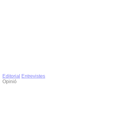
Editorial
Entrevistes
Opinió